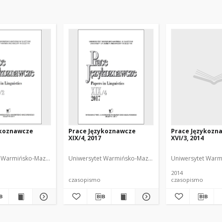
ykoznawcze
Prace Językoznawcze
Prace Językozn
XIX/4, 2017
XVI/3, 2014
 Redaktor
 Warmińsko-Mazurski
Biolik, Maria. Redaktor
Uniwersytet Warmińsko-Mazurski
Biolik, Maria. Redakt
Uniwersytet Warm
2014
czasopismo
czasopismo