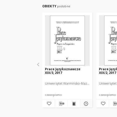
OBIEKTY
podobne
Prace Językoznawcze
Prace Jęz
XIX/3, 2017
XIX/2, 2017
Uniwersytet Warmińsko-Mazurski
Biolik, Maria.
Uniwersytet
czasopismo
czasopismo