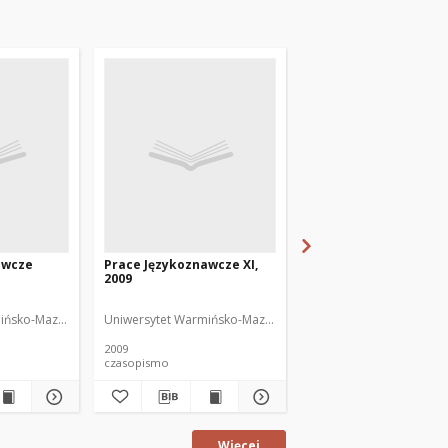
awcze
Prace Językoznawcze XI,
Prace Językoznawcze 
2009
2010
or
ińsko-Mazurski
Uniwersytet Warmińsko-Mazurski
Uniwersytet Warmińsko
2009
2010
czasopismo
czasopismo
Więcej