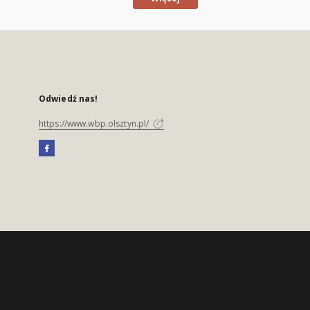
Odwiedź nas!
https://www.wbp.olsztyn.pl/