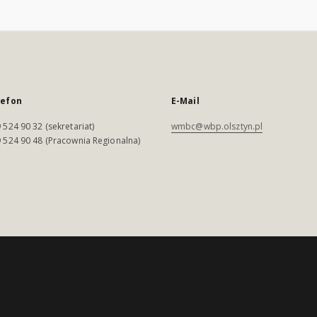
lefon
E-Mail
 524 90 32 (sekretariat)
wmbc@wbp.olsztyn.pl
 524 90 48 (Pracownia Regionalna)