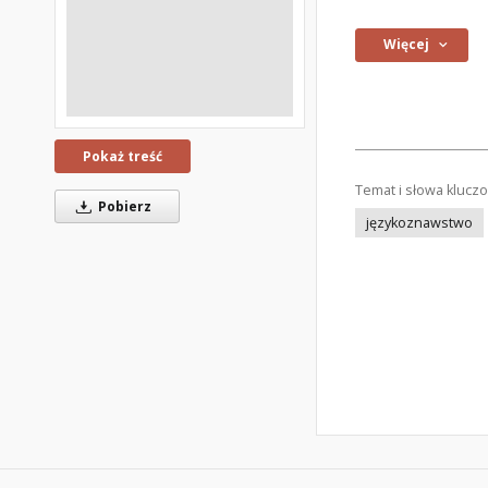
Więcej
Pokaż treść
Temat i słowa klucz
Pobierz
językoznawstwo