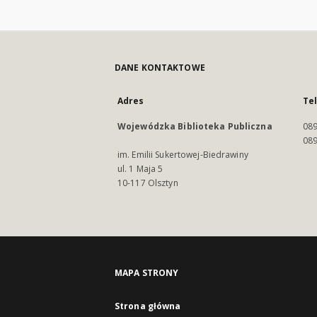
DANE KONTAKTOWE
Adres
Te
Wojewódzka Biblioteka Publiczna
089
089
im. Emilii Sukertowej-Biedrawiny
ul. 1 Maja 5
10-117 Olsztyn
MAPA STRONY
Strona główna