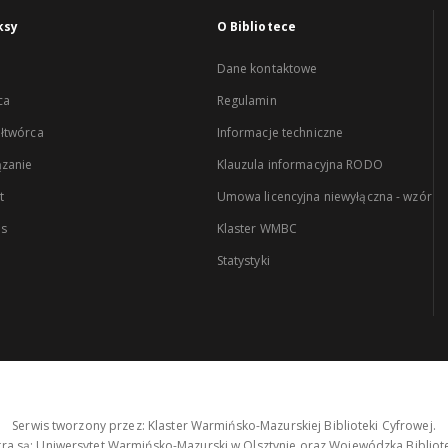
ksy
O Bibliotece
Dane kontaktowe
ca
Regulamin
łtwórca
Informacje techniczne
zanie
Klauzula informacyjna RODO
t
Umowa licencyjna niewyłączna - wzór
es
Klaster WMBC
Statystyki
Serwis tworzony przez: Klaster Warmińsko-Mazurskiej Biblioteki Cyfrowej.
tra są: Uniwersytet Warmińsko-Mazurski w Olsztynie oraz Wojewódzka Bibliote