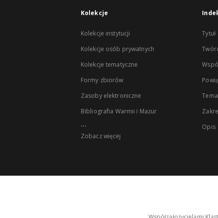
Kolekcje
Inde
Kolekcje instytucji
Tytuł
Kolekcje osób prywatnych
Twór
Kolekcje tematyczne
Wspó
Formy zbiorów
Powią
Zasoby elektroniczne
Tema
Bibliografia Warmii i Mazur
Zakr
...
Opis
Zobacz więcej
Współzałożycielami Klas