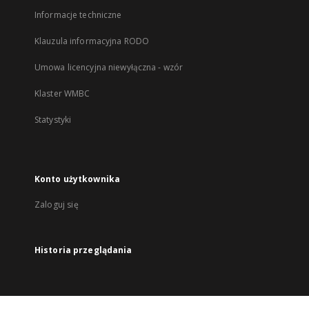
Informacje techniczne
Klauzula informacyjna RODO
Umowa licencyjna niewyłączna - wzór
Klaster WMBC
Statystyki
Konto użytkownika
Zaloguj się
Historia przeglądania