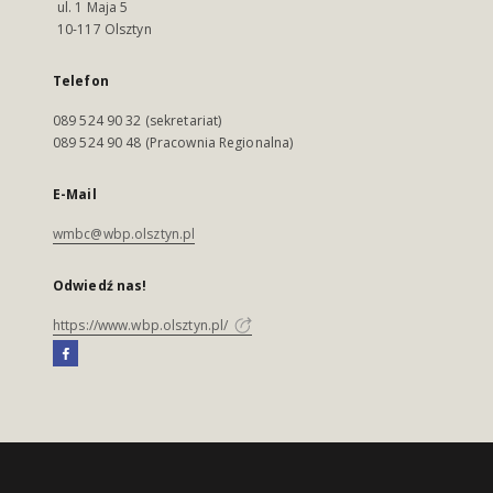
ul. 1 Maja 5
10-117 Olsztyn
Telefon
089 524 90 32 (sekretariat)
089 524 90 48 (Pracownia Regionalna)
E-Mail
wmbc@wbp.olsztyn.pl
Odwiedź nas!
https://www.wbp.olsztyn.pl/