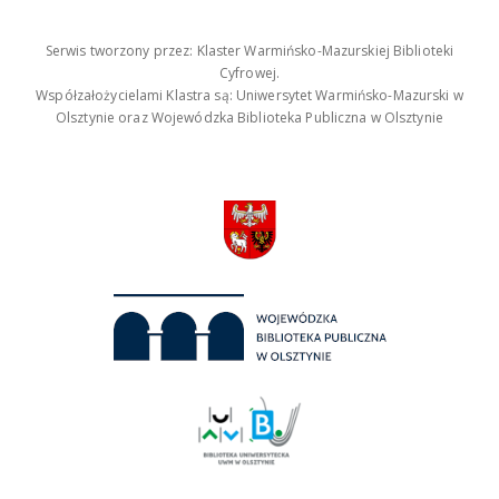
Serwis tworzony przez: Klaster Warmińsko-Mazurskiej Biblioteki
Cyfrowej.
Współzałożycielami Klastra są: Uniwersytet Warmińsko-Mazurski w
Olsztynie oraz Wojewódzka Biblioteka Publiczna w Olsztynie