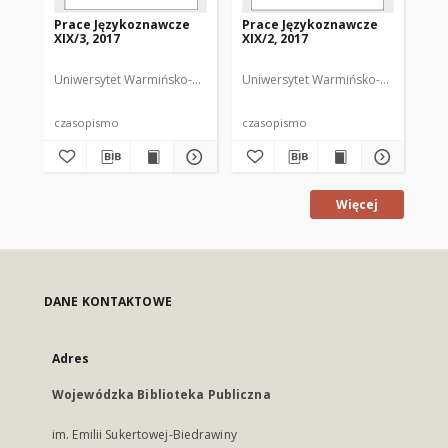
Prace Językoznawcze
Prace Językoznawcze
Pr
XIX/3, 2017
XIX/2, 2017
XIX
Uniwersytet Warmińsko-Mazurski
Uniwersytet Warmińsko-Mazurski
Biolik, Maria. Redaktor
Uni
Bi
czasopismo
czasopismo
cz
Więcej
DANE KONTAKTOWE
Adres
Wojewódzka Biblioteka Publiczna
im. Emilii Sukertowej-Biedrawiny