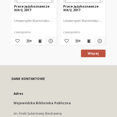
Prace Językoznawcze
Prace Językoznawcze
Pr
XIX/3, 2017
XIX/2, 2017
XIX
Uniwersytet Warmińsko-Mazurski
Uniwersytet Warmińsko-Mazurski
Biolik, Maria. Redaktor
Uni
Bi
czasopismo
czasopismo
cz
Więcej
DANE KONTAKTOWE
Adres
Wojewódzka Biblioteka Publiczna
im. Emilii Sukertowej-Biedrawiny