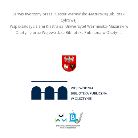
Serwis tworzony przez: Klaster Warmińsko-Mazurskiej Biblioteki
Cyfrowej.
Współzałożycielami Klastra są: Uniwersytet Warmińsko-Mazurski w
Olsztynie oraz Wojewódzka Biblioteka Publiczna w Olsztynie