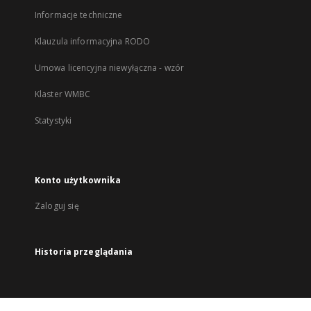
Informacje techniczne
Klauzula informacyjna RODO
Umowa licencyjna niewyłączna - wzór
Klaster WMBC
Statystyki
Konto użytkownika
Zaloguj się
Historia przeglądania