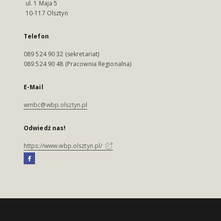
ul. 1 Maja 5
10-117 Olsztyn
Telefon
089 524 90 32 (sekretariat)
089 524 90 48 (Pracownia Regionalna)
E-Mail
wmbc@wbp.olsztyn.pl
Odwiedź nas!
https://www.wbp.olsztyn.pl/