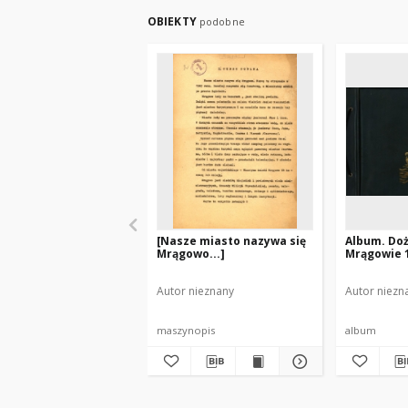
OBIEKTY
podobne
[Nasze miasto nazywa się
Album. Doż
Mrągowo...]
Mrągowie 
Autor nieznany
Autor niezn
maszynopis
album