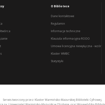
ksy
O Bibliotece
Dane kontaktowe
ca
Regulamin
łtwórca
Informacje techniczne
zanie
Klauzula informacyjna RODO
t
Umowa licencyjna niewyłączna - wzór
es
Klaster WMBC
Statystyki
Serwis tworzony przez: Klaster Warmińsko-Mazurskiej Biblioteki Cyfrowej.
tra są: Uniwersytet Warmińsko-Mazurski w Olsztynie oraz Wojewódzka Bibliote