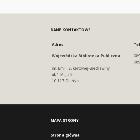
DANE KONTAKTOWE
Adres
Te
Wojewódzka Biblioteka Publiczna
089
089
im. Emilii Sukertowej-Biedrawiny
ul. 1 Maja 5
10-117 Olsztyn
MAPA STRONY
Strona główna