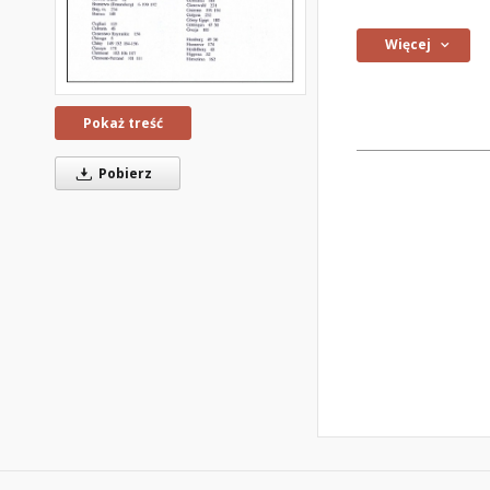
Więcej
Pokaż treść
Pobierz