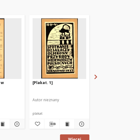
 w
[Plakat. 1]
[Dzień Działacza Kult
Olsztyn, 13 maja 1978 
Autor nieznany
Autor nieznany
plakat
fotografia
Więcej