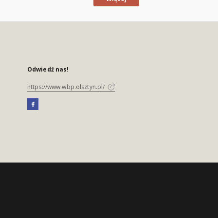
Odwiedź nas!
https://www.wbp.olsztyn.pl/