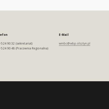
lefon
E-Mail
 524 90 32 (sekretariat)
wmbc@wbp.olsztyn.pl
 524 90 48 (Pracownia Regionalna)