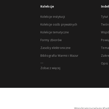
Kolekcje
Inde
Kolekcje instytucji
Tytuł
Kolekcje osób prywatnych
Twór
Kolekcje tematyczne
Wspó
Formy zbiorów
Powią
Zasoby elektroniczne
Tema
Bibliografia Warmii i Mazur
Zakr
...
Opis
Zobacz więcej
Współzałożycielami Klas