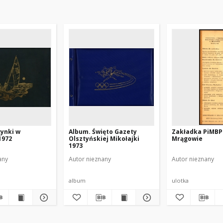
ynki w
Album. Święto Gazety
Zakładka PiMBP
1972
Olsztyńskiej Mikołajki
Mrągowie
1973
any
Autor nieznany
Autor nieznany
album
ulotka