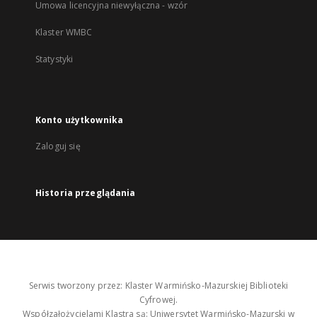
Umowa licencyjna niewyłączna - wzór
Klaster WMBC
Statystyki
Konto użytkownika
Zaloguj się
Historia przeglądania
Serwis tworzony przez: Klaster Warmińsko-Mazurskiej Biblioteki
Cyfrowej.
Współzałożycielami Klastra są: Uniwersytet Warmińsko-Mazurski w