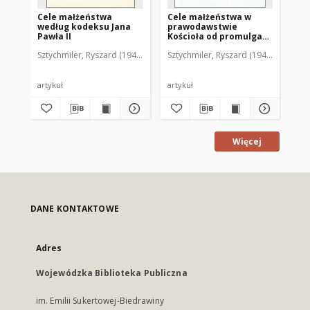
Cele małżeństwa
Cele małżeństwa w
"Li
według kodeksu Jana
prawodawstwie
tr
Pawła II
Kościoła od promulgacji
ka
Kodeksu Prawa
Sztychmiler, Ryszard (1948- )
Sztychmiler, Ryszard (1948- )
Szt
Kanonicznego z 1917 r.
do 1960 r.
artykuł
artykuł
art
Więcej
DANE KONTAKTOWE
Adres
Wojewódzka Biblioteka Publiczna
im. Emilii Sukertowej-Biedrawiny