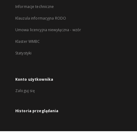
Informacje techniczne
Klauzula informacyjna RODO
Umowa licencyjna niewyłączna - wzór
Klaster WMBC
Statystyki
Konto użytkownika
Zaloguj się
Historia przeglądania