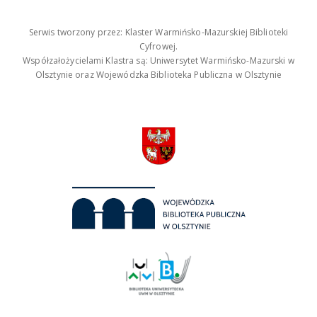
Serwis tworzony przez: Klaster Warmińsko-Mazurskiej Biblioteki
Cyfrowej.
Współzałożycielami Klastra są: Uniwersytet Warmińsko-Mazurski w
Olsztynie oraz Wojewódzka Biblioteka Publiczna w Olsztynie