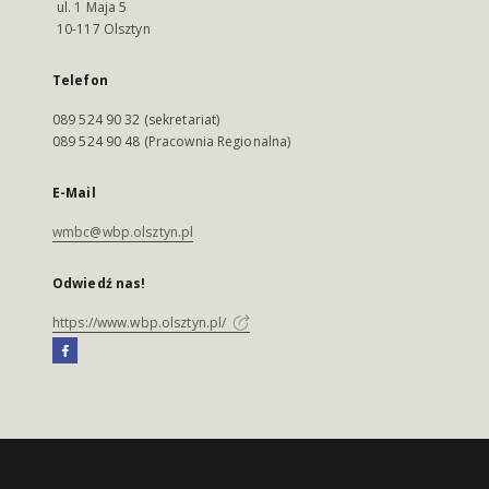
ul. 1 Maja 5
10-117 Olsztyn
Telefon
089 524 90 32 (sekretariat)
089 524 90 48 (Pracownia Regionalna)
E-Mail
wmbc@wbp.olsztyn.pl
Odwiedź nas!
https://www.wbp.olsztyn.pl/