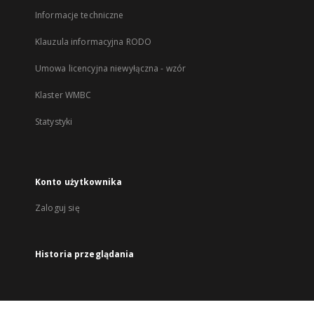
Informacje techniczne
Klauzula informacyjna RODO
Umowa licencyjna niewyłączna - wzór
Klaster WMBC
Statystyki
Konto użytkownika
Zaloguj się
Historia przeglądania