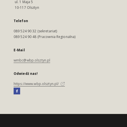
ul. 1 Maja 5
10-117 Olsztyn
Telefon
089 524 90 32 (sekretariat)
089 524 90 48 (Pracownia Regionalna)
E-Mail
wmbc@wbp.olsztyn.pl
Odwiedź nas!
https://www.wbp.olsztyn.pl/