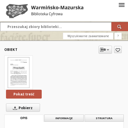
Wyszukiwanie zaawansowane
?
OBIEKT
Pokaż treść
Pobierz
OPIS
INFORMACJE
STRUKTURA