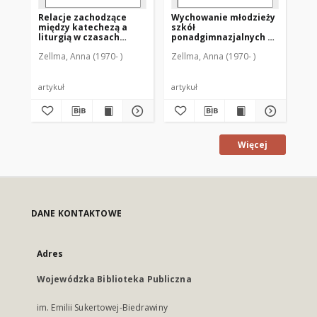
Relacje zachodzące
Wychowanie młodzieży
Ks
między katechezą a
szkół
ki
liturgią w czasach
ponadgimnazjalnych do
ro
katechumenatu
życia w rodzinie :
ws
Zellma, Anna (1970- )
Zellma, Anna (1970- )
Zel
wczesnochrześcijańskiego
perspektywa
po
katechetyczna
artykuł
artykuł
art
Więcej
DANE KONTAKTOWE
Adres
Wojewódzka Biblioteka Publiczna
im. Emilii Sukertowej-Biedrawiny