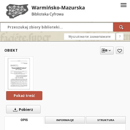
Wyszukiwanie zaawansowane
?
OBIEKT
Pokaż treść
Pobierz
OPIS
INFORMACJE
STRUKTURA