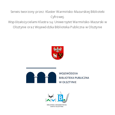
Serwis tworzony przez: Klaster Warmińsko-Mazurskiej Biblioteki
Cyfrowej.
Współzałożycielami Klastra są: Uniwersytet Warmińsko-Mazurski w
Olsztynie oraz Wojewódzka Biblioteka Publiczna w Olsztynie