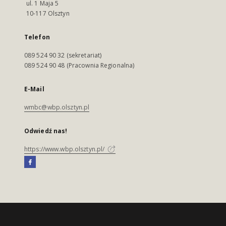
ul. 1 Maja 5
10-117 Olsztyn
Telefon
089 524 90 32 (sekretariat)
089 524 90 48 (Pracownia Regionalna)
E-Mail
wmbc@wbp.olsztyn.pl
Odwiedź nas!
https://www.wbp.olsztyn.pl/