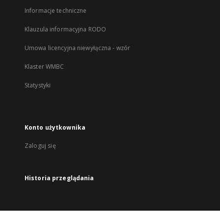
Informacje techniczne
Klauzula informacyjna RODO
Umowa licencyjna niewyłączna - wzór
Klaster WMBC
Statystyki
Konto użytkownika
Zaloguj się
Historia przeglądania