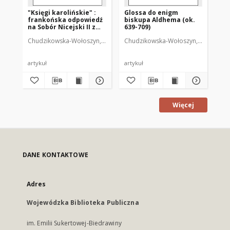
"Księgi karolińskie" :
Glossa do enigm
frankońska odpowiedź
biskupa Aldhema (ok.
na Sobór Nicejski II z
639-709)
roku 787
Chudzikowska-Wołoszyn, Małgorzata (1975- )
Chudzikowska-Wołoszyn, Małgorzata 
artykuł
artykuł
Więcej
DANE KONTAKTOWE
Adres
Wojewódzka Biblioteka Publiczna
im. Emilii Sukertowej-Biedrawiny