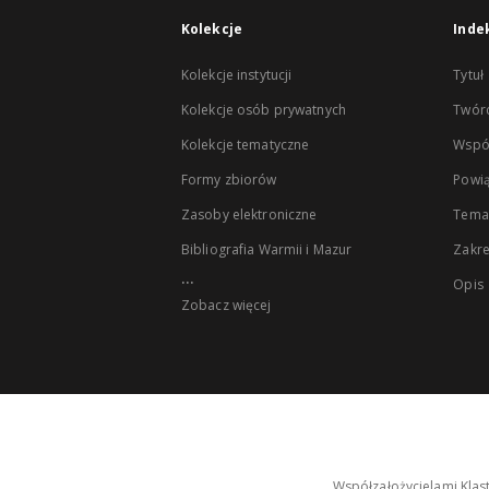
Kolekcje
Inde
Kolekcje instytucji
Tytuł
Kolekcje osób prywatnych
Twór
Kolekcje tematyczne
Wspó
Formy zbiorów
Powią
Zasoby elektroniczne
Tema
Bibliografia Warmii i Mazur
Zakr
...
Opis
Zobacz więcej
Współzałożycielami Klas