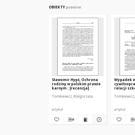
OBIEKTY
podobne
Sławomir Hypś, Ochrona
Wypadek w 
rodziny w polskim prawie
cywilnopr
karnym : [recenzja]
relacji szk
– uczeń
Tomkiewicz, Małgorzata
Tomkiewicz,
artykuł
artykuł