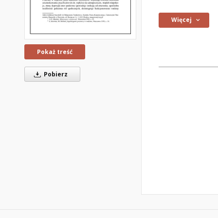
Więcej
Pokaż treść
Pobierz