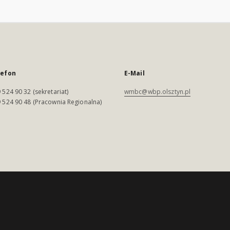
lefon
E-Mail
 524 90 32 (sekretariat)
wmbc@wbp.olsztyn.pl
 524 90 48 (Pracownia Regionalna)