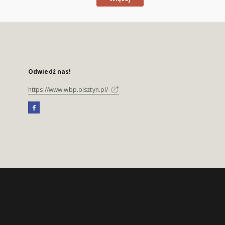
Odwiedź nas!
https://www.wbp.olsztyn.pl/