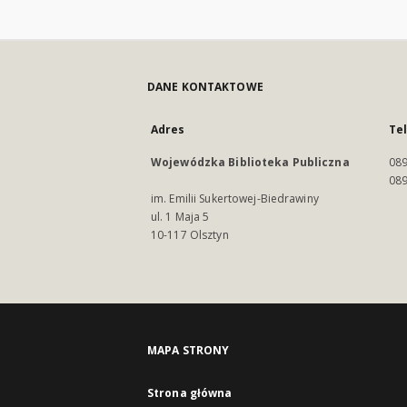
DANE KONTAKTOWE
Adres
Te
Wojewódzka Biblioteka Publiczna
089
089
im. Emilii Sukertowej-Biedrawiny
ul. 1 Maja 5
10-117 Olsztyn
MAPA STRONY
Strona główna