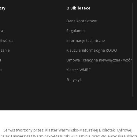
ksy
O Bibliotece
Dane kontaktowe
ca
Regulamin
łtwórca
Informacje techniczne
zanie
Klauzula informacyjna RODO
t
Umowa licencyjna niewyłączna - wzór
es
Klaster WMBC
Statystyki
Serwis tworzony przez: Klaster Warmińsko-Mazurskiej Biblioteki Cyfrowej.
tra są: Uniwersytet Warmińsko-Mazurski w Olsztynie oraz Wojewódzka Bibliote