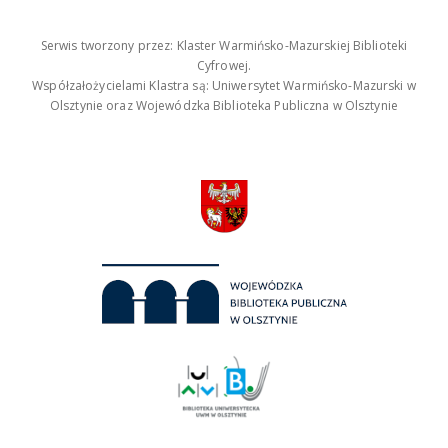
Serwis tworzony przez: Klaster Warmińsko-Mazurskiej Biblioteki
Cyfrowej.
Współzałożycielami Klastra są: Uniwersytet Warmińsko-Mazurski w
Olsztynie oraz Wojewódzka Biblioteka Publiczna w Olsztynie