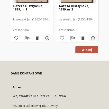
Gazeta Olsztyńska,
Gazeta Olsztyńska,
Ga
1889, nr 1
1889, nr 2
188
Liszewski, Jan (1852-1894). Red.
Liszewski, Jan (1852-1894). Red.
Lis
czasopismo
czasopismo
cz
Więcej
DANE KONTAKTOWE
Adres
Wojewódzka Biblioteka Publiczna
im. Emilii Sukertowej-Biedrawiny