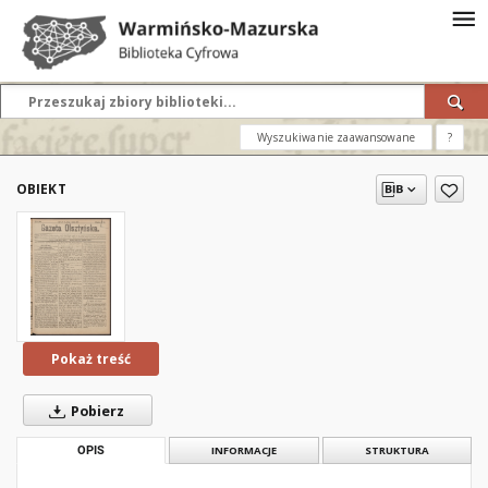
Wyszukiwanie zaawansowane
?
OBIEKT
Pokaż treść
Pobierz
OPIS
INFORMACJE
STRUKTURA