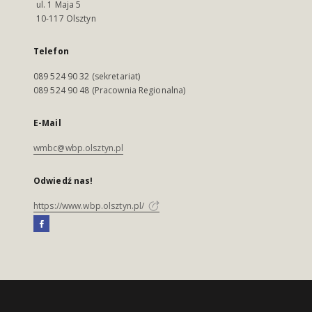
ul. 1 Maja 5
10-117 Olsztyn
Telefon
089 524 90 32 (sekretariat)
089 524 90 48 (Pracownia Regionalna)
E-Mail
wmbc@wbp.olsztyn.pl
Odwiedź nas!
https://www.wbp.olsztyn.pl/