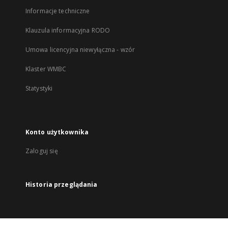
Informacje techniczne
Klauzula informacyjna RODO
Umowa licencyjna niewyłączna - wzór
Klaster WMBC
Statystyki
Konto użytkownika
Zaloguj się
Historia przeglądania