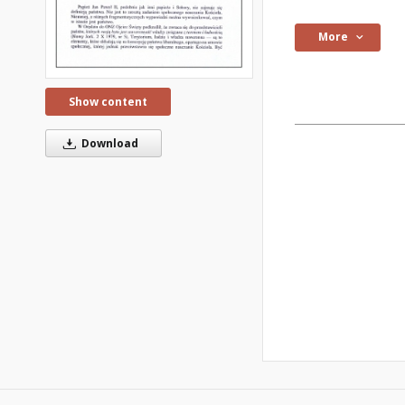
More
Show content
Download