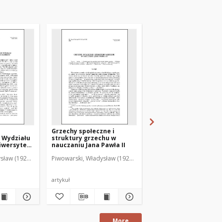
Grzechy społeczne i
Typologia katolików
 Wydziału
struktury grzechu w
południowej Warmii
iwersytetu
nauczaniu Jana Pawła II
sław (1929-2001)
Piwowarski, Władysław (1929-2001)
Piwowarski, Władysław 
artykuł
artykuł
More