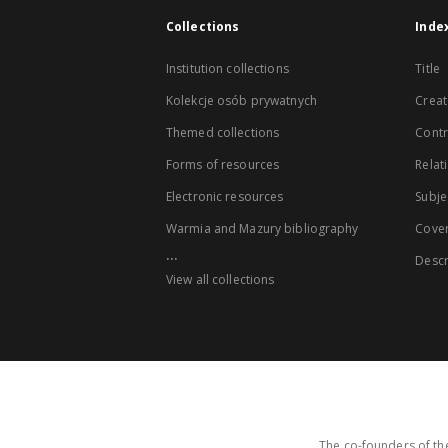
Collections
Inde
Institution collections
Title
Kolekcje osób prywatnych
Creat
Themed collections
Contr
Forms of resources
Relat
Electronic resources
Subje
Warmia and Mazury bibliography
Cove
...
Descr
View all collections
The co-founders of the