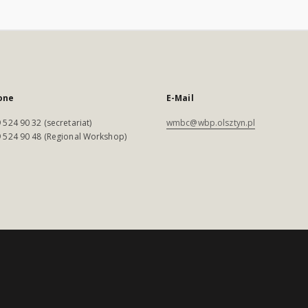
one
E-Mail
 524 90 32 (secretariat)
wmbc@wbp.olsztyn.pl
 524 90 48 (Regional Workshop)