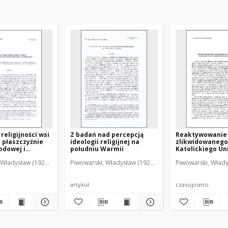
religijności wsi
Z badań nad percepcją
Reaktywowanie
a płaszczyźnie
ideologii religijnej na
zlikwidowanego
odowej i
południu Warmii
Katolickiego Un
j
Lubelskiego
 Władysław (1929-2001)
Piwowarski, Władysław (1929-2001)
Piwowarski, Włady
artykuł
czasopismo