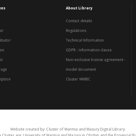
xes
About Library
Contact details
or
Regulations
ibutor
Technical Information
ion
GDPR - Information clause
ct
Non-exclusive license agreement -
rage
model document
iption
Cluster WMBC
Website created by: Cluster of Warmia and Mazury Digital Library.
 Cluster are: University of Warmia and Mazury in Olsztyn and the Provincial Pub