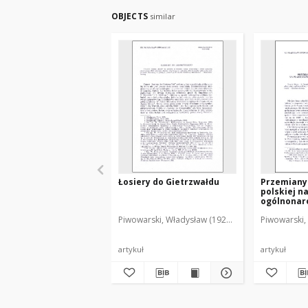
OBJECTS
similar
Łosiery do Gietrzwałdu
Przemiany 
polskiej n
ogólnonar
codzienne
Piwowarski, Władysław (1929-2001)
Piwowarski,
artykuł
artykuł