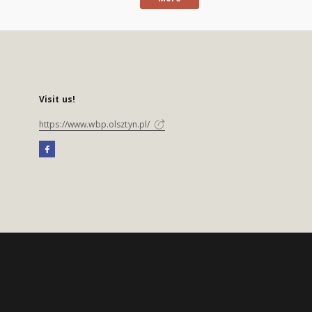
Visit us!
https://www.wbp.olsztyn.pl/