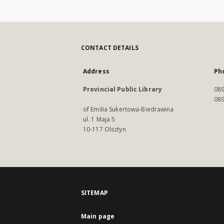
CONTACT DETAILS
Address
Ph
Provincial Public Library
089
089
of Emilia Sukertowa-Biedrawina
ul. 1 Maja 5
10-117 Olsztyn
SITEMAP
Main page