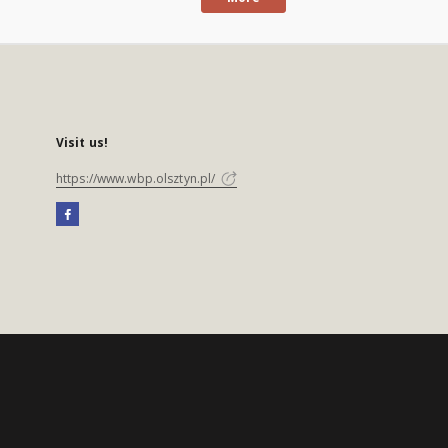
Visit us!
https://www.wbp.olsztyn.pl/