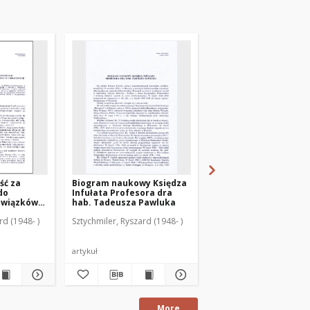
ść za
Biogram naukowy Księdza
Prawo do życia w
do
Infułata Profesora dra
nauczaniu Jana Pawła 
owiązków
hab. Tadeusza Pawluka
odzinnych
rd (1948- )
Sztychmiler, Ryszard (1948- )
Sztychmiler, Ryszard (19
artykuł
czasopismo
More