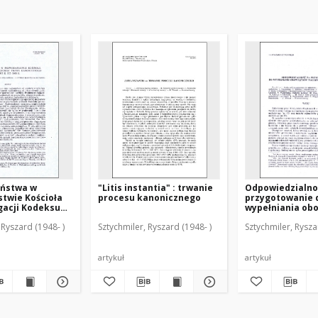
eństwa w
"Litis instantia" : trwanie
Odpowiedzialno
twie Kościoła
procesu kanonicznego
przygotowanie 
gacji Kodeksu
wypełniania ob
onicznego z
małżeńskich i r
 Ryszard (1948- )
Sztychmiler, Ryszard (1948- )
Sztychmiler, Rysza
1960 r.
artykuł
artykuł