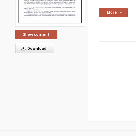
More
Show content
Download