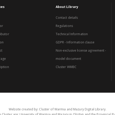
xes
About Library
Contact details
or
Regulations
ibutor
Technical Information
ion
GDPR - Information clause
ct
Non-exclusive license agreement -
rage
model document
iption
Cluster WMBC
Website created by: Cluster of Warmia and Mazury Digital Library.
 Cluster are: University of Warmia and Mazury in Olsztyn and the Provincial Pub