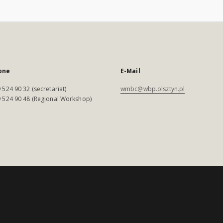
one
E-Mail
 524 90 32 (secretariat)
wmbc@wbp.olsztyn.pl
 524 90 48 (Regional Workshop)