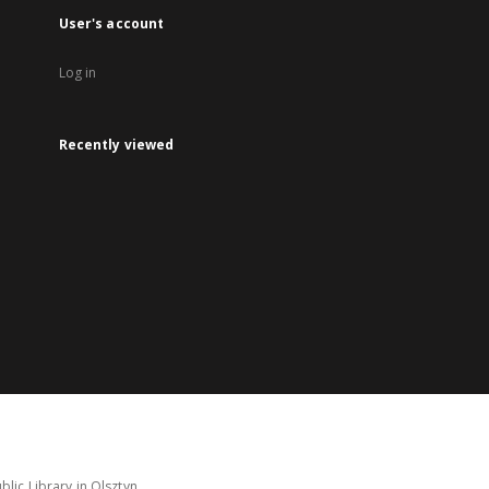
User's account
Log in
Recently viewed
lic Library in Olsztyn.