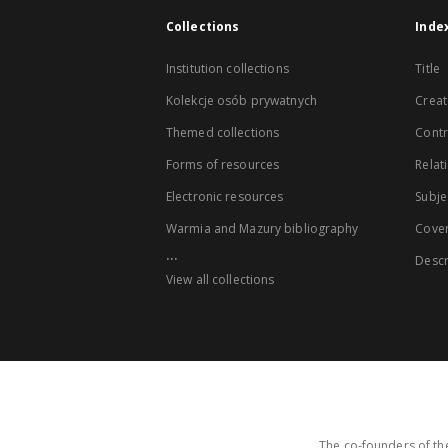
Collections
Inde
Institution collections
Title
Kolekcje osób prywatnych
Creat
Themed collections
Contr
Forms of resources
Relat
Electronic resources
Subje
Warmia and Mazury bibliography
Cove
...
Descr
View all collections
The co-founders of the