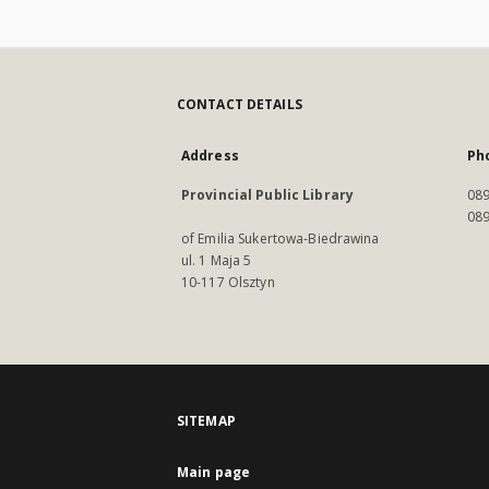
CONTACT DETAILS
Address
Ph
Provincial Public Library
089
089
of Emilia Sukertowa-Biedrawina
ul. 1 Maja 5
10-117 Olsztyn
SITEMAP
Main page