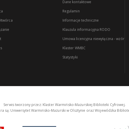
Dane kontaktowe
ca
Regulamin
łtwórca
Informacje techniczne
zanie
Klauzula informacyjna RODO
t
Umowa licencyjna niewyłączna - wzór
es
Klaster WMBC
Statystyki
Serwis tworzony przez: Klaster Warmińsko-Mazurskiej Biblioteki Cyfrowej.
tra są: Uniwersytet Warmińsko-Mazurski w Olsztynie oraz Wojewódzka Bibliote