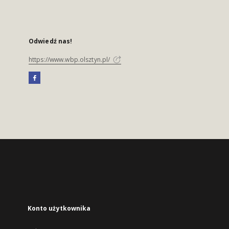
Odwiedź nas!
https://www.wbp.olsztyn.pl/
Konto użytkownika