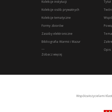
Kolekcje instytucji
Tytuł
Kolekcje osób prywatnych
Twór
Kolekcje tematyczne
Wspó
Formy zbiorów
Powią
Zasoby elektroniczne
Tema
Bibliografia Warmii i Mazur
Zakr
...
Opis
Zobacz więcej
Współzałożycielami Klas