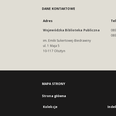
DANE KONTAKTOWE
Adres
Te
Wojewódzka Biblioteka Publiczna
089
089
im. Emilii Sukertowej-Biedrawiny
ul. 1 Maja 5
10-117 Olsztyn
MAPA STRONY
Strona główna
Kolekcje
Inde