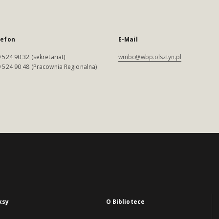
lefon
E-Mail
 524 90 32 (sekretariat)
wmbc@wbp.olsztyn.pl
 524 90 48 (Pracownia Regionalna)
ksy
O Bibliotece