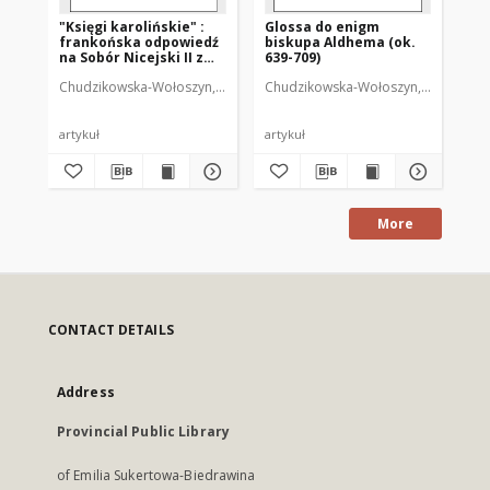
"Księgi karolińskie" :
Glossa do enigm
frankońska odpowiedź
biskupa Aldhema (ok.
na Sobór Nicejski II z
639-709)
roku 787
Chudzikowska-Wołoszyn, Małgorzata (1975- )
Chudzikowska-Wołoszyn, Małgorzata 
artykuł
artykuł
More
CONTACT DETAILS
Address
Provincial Public Library
of Emilia Sukertowa-Biedrawina