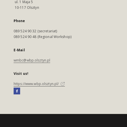
ul. 1 Maja 5
10-117 Olsztyn
Phone
089 524 90 32 (secretariat)
089 524 90 48 (Regional Workshop)
E-Mail
wmbc@wbp.olsztyn.pl
Visit us!
https://www.wbp.olsztyn.pl/