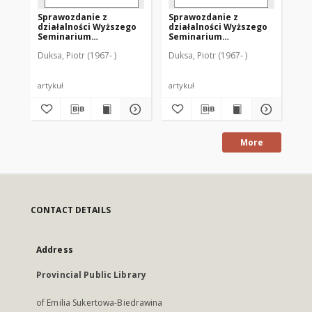
Sprawozdanie z
Sprawozdanie z
Ps
działalności Wyższego
działalności Wyższego
uw
Seminarium
Seminarium
pr
Duchownego Metropolii
Duchownego Metropolii
gr
Duksa, Piotr (1967- )
Duksa, Piotr (1967- )
Duk
Warmińskiej
Warmińskiej
"Hosianum" w roku
"Hosianum" w roku
akademickim 2000/2001
akademickim 1999/2000
artykuł
artykuł
art
More
CONTACT DETAILS
Address
Provincial Public Library
of Emilia Sukertowa-Biedrawina