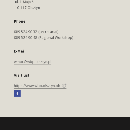
ul. 1 Maja 5
10-117 Olsztyn
Phone
089 524 90 32 (secretariat)
089 524 90 48 (Regional Workshop)
E-Mail
wmbc@wbp.olsztyn.pl
Visit us!
https://www.wbp.olsztyn.pl/