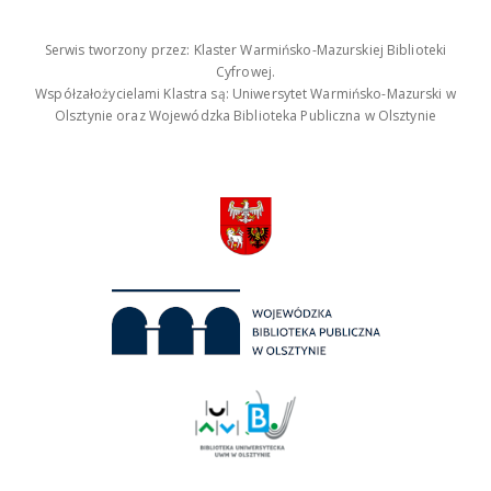
Serwis tworzony przez: Klaster Warmińsko-Mazurskiej Biblioteki
Cyfrowej.
Współzałożycielami Klastra są: Uniwersytet Warmińsko-Mazurski w
Olsztynie oraz Wojewódzka Biblioteka Publiczna w Olsztynie