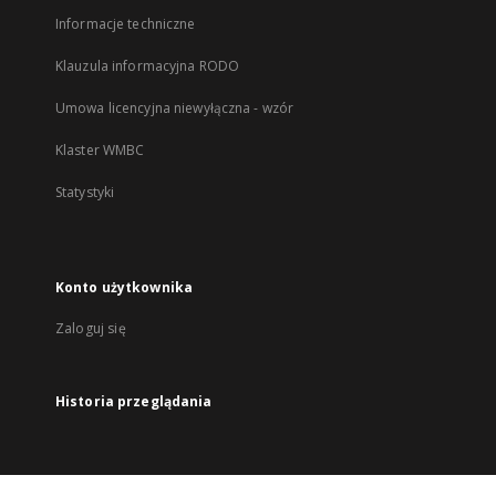
Informacje techniczne
Klauzula informacyjna RODO
Umowa licencyjna niewyłączna - wzór
Klaster WMBC
Statystyki
Konto użytkownika
Zaloguj się
Historia przeglądania