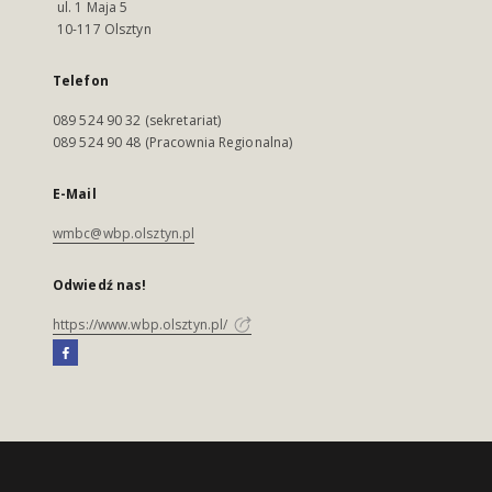
ul. 1 Maja 5
10-117 Olsztyn
Telefon
089 524 90 32 (sekretariat)
089 524 90 48 (Pracownia Regionalna)
E-Mail
wmbc@wbp.olsztyn.pl
Odwiedź nas!
https://www.wbp.olsztyn.pl/