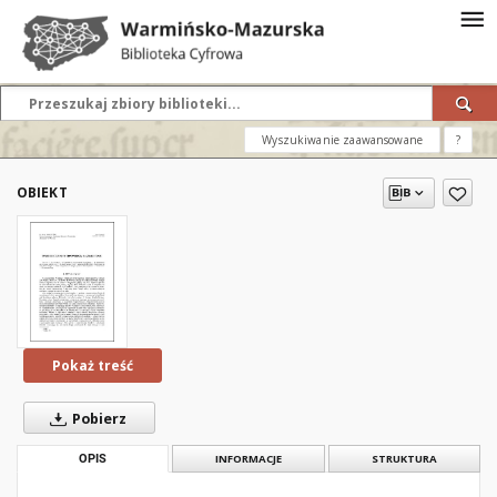
Wyszukiwanie zaawansowane
?
OBIEKT
Pokaż treść
Pobierz
OPIS
INFORMACJE
STRUKTURA