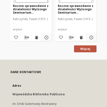
Roczne sprawozdanie z
Roczne sprawozdanie z
Ma
działalności Wyższego
działalności Wyższego
Ch
Seminarium
Seminarium
te
Duchownego Metropolii
Duchownego Metropolii
Rabczyński, Paweł (1973- )
Rabczyński, Paweł (1973- )
Rab
Warmińskiej
Warmińskiej
"Hosianum" w
"Hosianum" w
Olsztynie (2005/2006)
Olsztynie (2006/2007)
artykuł
artykuł
art
Więcej
DANE KONTAKTOWE
Adres
Wojewódzka Biblioteka Publiczna
im. Emilii Sukertowej-Biedrawiny