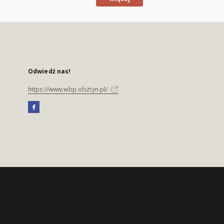
Odwiedź nas!
https://www.wbp.olsztyn.pl/