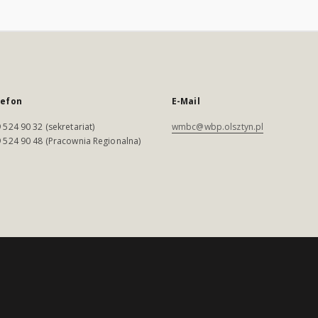
lefon
E-Mail
 524 90 32 (sekretariat)
wmbc@wbp.olsztyn.pl
 524 90 48 (Pracownia Regionalna)