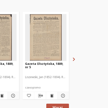
ka, 1889,
Gazeta Olsztyńska, 1889,
Gazeta Olsztyńska, 1
nr 5
nr 6
52-1894). Red.
Liszewski, Jan (1852-1894). Red.
Liszewski, Jan (1852-189
czasopismo
czasopismo
Więcej