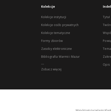
Kolekcje
Inde
Kolekcje instytucji
Tytuł
Kolekcje osób prywatnych
Twór
Kolekcje tematyczne
Wspó
Formy zbiorów
Powią
Zasoby elektroniczne
Tema
Bibliografia Warmii i Mazur
Zakr
...
Opis
Zobacz więcej
Współzałożycielami Klas