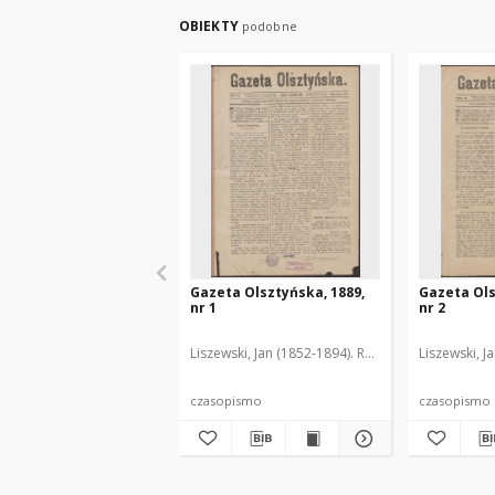
OBIEKTY
podobne
Gazeta Olsztyńska, 1889,
Gazeta Ols
nr 1
nr 2
Liszewski, Jan (1852-1894). Red.
Liszewski, J
czasopismo
czasopismo