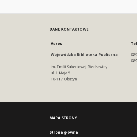
DANE KONTAKTOWE
Adres
Te
Wojewódzka Biblioteka Publiczna
089
089
im. Emilii Sukertowej-Biedrawiny
ul. 1 Maja 5
10-117 Olsztyn
MAPA STRONY
Strona główna