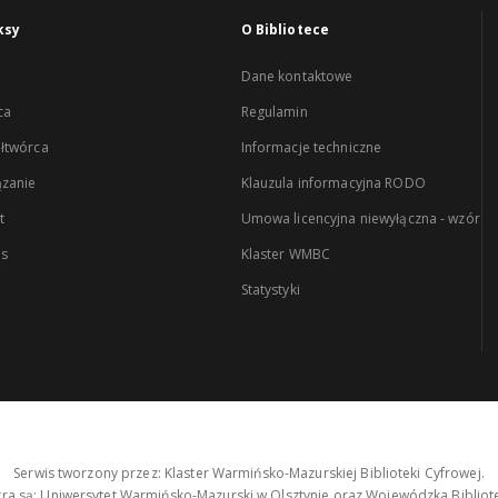
ksy
O Bibliotece
Dane kontaktowe
ca
Regulamin
łtwórca
Informacje techniczne
zanie
Klauzula informacyjna RODO
t
Umowa licencyjna niewyłączna - wzór
es
Klaster WMBC
Statystyki
Serwis tworzony przez: Klaster Warmińsko-Mazurskiej Biblioteki Cyfrowej.
tra są: Uniwersytet Warmińsko-Mazurski w Olsztynie oraz Wojewódzka Bibliote