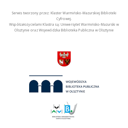
Serwis tworzony przez: Klaster Warmińsko-Mazurskiej Biblioteki
Cyfrowej.
Współzałożycielami Klastra są: Uniwersytet Warmińsko-Mazurski w
Olsztynie oraz Wojewódzka Biblioteka Publiczna w Olsztynie