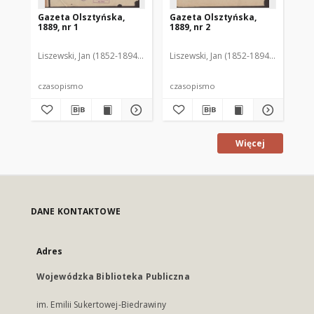
Gazeta Olsztyńska,
Gazeta Olsztyńska,
Ga
1889, nr 1
1889, nr 2
188
Liszewski, Jan (1852-1894). Red.
Liszewski, Jan (1852-1894). Red.
Lis
czasopismo
czasopismo
cz
Więcej
DANE KONTAKTOWE
Adres
Wojewódzka Biblioteka Publiczna
im. Emilii Sukertowej-Biedrawiny