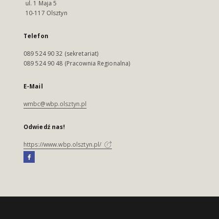
ul. 1 Maja 5
10-117 Olsztyn
Telefon
089 524 90 32 (sekretariat)
089 524 90 48 (Pracownia Regionalna)
E-Mail
wmbc@wbp.olsztyn.pl
Odwiedź nas!
https://www.wbp.olsztyn.pl/