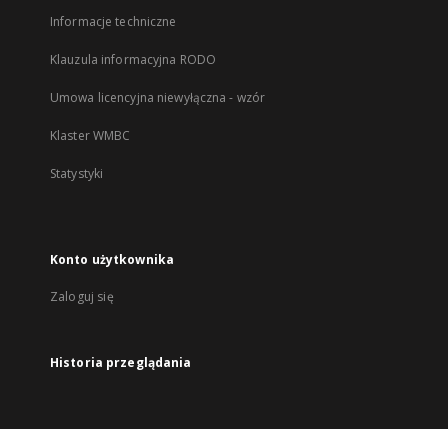
Informacje techniczne
Klauzula informacyjna RODO
Umowa licencyjna niewyłączna - wzór
Klaster WMBC
Statystyki
Konto użytkownika
Zaloguj się
Historia przeglądania