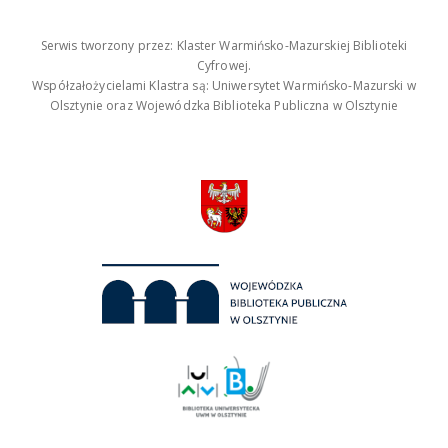
Serwis tworzony przez: Klaster Warmińsko-Mazurskiej Biblioteki
Cyfrowej.
Współzałożycielami Klastra są: Uniwersytet Warmińsko-Mazurski w
Olsztynie oraz Wojewódzka Biblioteka Publiczna w Olsztynie