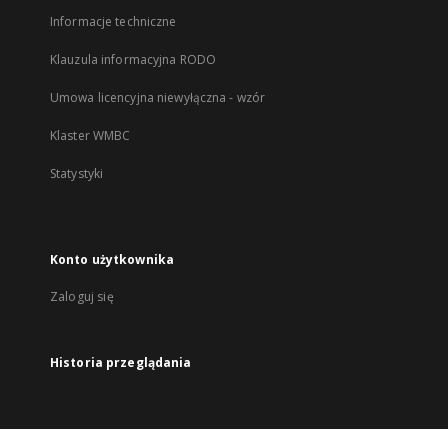
Informacje techniczne
Klauzula informacyjna RODO
Umowa licencyjna niewyłączna - wzór
Klaster WMBC
Statystyki
Konto użytkownika
Zaloguj się
Historia przeglądania