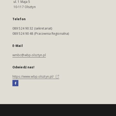
ul. 1 Maja 5
10-117 Olsztyn
Telefon
089 524 90 32 (sekretariat)
089 524 90 48 (Pracownia Regionalna)
E-Mail
wmbc@wbp.olsztyn.pl
Odwiedź nas!
https://www.wbp.olsztyn.pl/