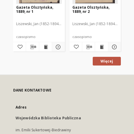
Gazeta Olsztyńska,
Gazeta Olsztyńska,
Ga
1889, nr 1
1889, nr 2
188
Liszewski, Jan (1852-1894). Red.
Liszewski, Jan (1852-1894). Red.
Lis
czasopismo
czasopismo
cz
Więcej
DANE KONTAKTOWE
Adres
Wojewódzka Biblioteka Publiczna
im. Emilii Sukertowej-Biedrawiny