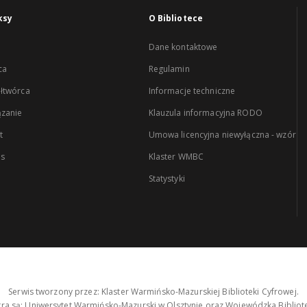
ksy
O Bibliotece
Dane kontaktowe
ca
Regulamin
łtwórca
Informacje techniczne
zanie
Klauzula informacyjna RODO
t
Umowa licencyjna niewyłączna - wzór
es
Klaster WMBC
Statystyki
Serwis tworzony przez: Klaster Warmińsko-Mazurskiej Biblioteki Cyfrowej.
tra są: Uniwersytet Warmińsko-Mazurski w Olsztynie oraz Wojewódzka Bibliote