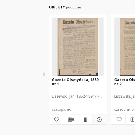
OBIEKTY
podobne
Gazeta Olsztyńska, 1889,
Gazeta Ols
nr 1
nr 2
Liszewski, Jan (1852-1894). Red.
Liszewski, J
czasopismo
czasopismo