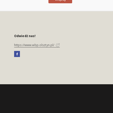
Odwiedź nas!
https://www.wbp.olsztyn.pl/