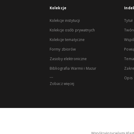
Kolekcje
Inde
Kolekcje instytucji
Tytuł
Kolekcje osób prywatnych
Twór
Kolekcje tematyczne
Wspó
Formy zbiorów
Powią
Zasoby elektroniczne
Tema
Bibliografia Warmii i Mazur
Zakr
...
Opis
Zobacz więcej
Współzałożycielami Klas