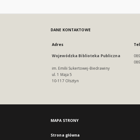
DANE KONTAKTOWE
Adres
Te
Wojewódzka Biblioteka Publiczna
089
089
im. Emilii Sukertowej-Biedrawiny
ul. 1 Maja 5
10-117 Olsztyn
MAPA STRONY
Strona główna