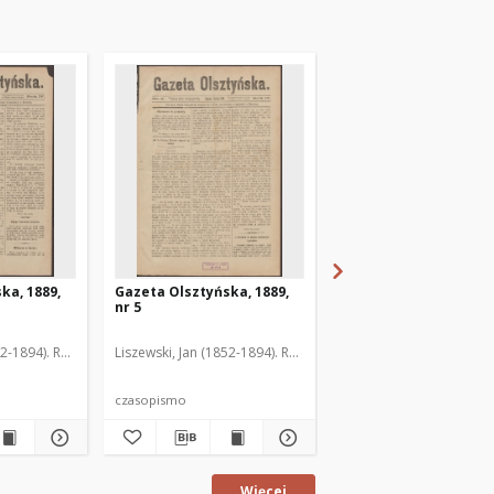
ka, 1889,
Gazeta Olsztyńska, 1889,
Gazeta Olsztyńska, 1
nr 5
nr 6
52-1894). Red.
Liszewski, Jan (1852-1894). Red.
Liszewski, Jan (1852-189
czasopismo
czasopismo
Więcej