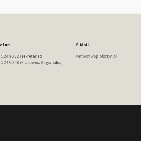
lefon
E-Mail
 524 90 32 (sekretariat)
wmbc@wbp.olsztyn.pl
 524 90 48 (Pracownia Regionalna)