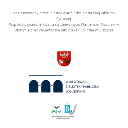
Serwis tworzony przez: Klaster Warmińsko-Mazurskiej Biblioteki
Cyfrowej.
Współzałożycielami Klastra są: Uniwersytet Warmińsko-Mazurski w
Olsztynie oraz Wojewódzka Biblioteka Publiczna w Olsztynie