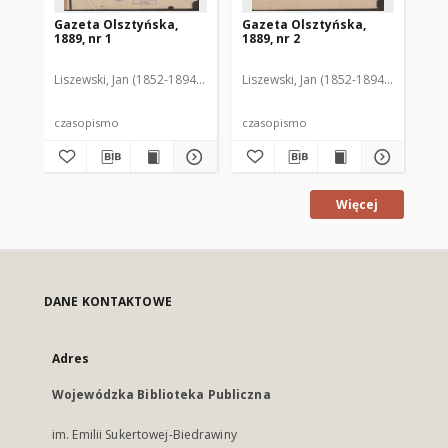
Gazeta Olsztyńska,
Gazeta Olsztyńska,
Ga
1889, nr 1
1889, nr 2
188
Liszewski, Jan (1852-1894). Red.
Liszewski, Jan (1852-1894). Red.
Lis
czasopismo
czasopismo
cz
Więcej
DANE KONTAKTOWE
Adres
Wojewódzka Biblioteka Publiczna
im. Emilii Sukertowej-Biedrawiny