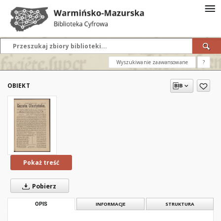
Wyszukiwanie zaawansowane
?
OBIEKT
Pokaż treść
Pobierz
OPIS
INFORMACJE
STRUKTURA