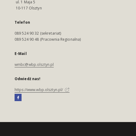
ul. 1 Maja 5
10-117 Olsztyn
Telefon
089 524 90 32 (sekretariat)
089 524 90 48 (Pracownia Regionalna)
E-Mail
wmbc@wbp.olsztyn.pl
Odwiedź nas!
https://www.wbp.olsztyn.pl/