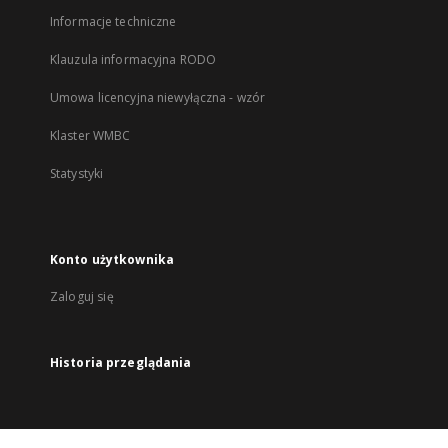
Informacje techniczne
Klauzula informacyjna RODO
Umowa licencyjna niewyłączna - wzór
Klaster WMBC
Statystyki
Konto użytkownika
Zaloguj się
Historia przeglądania