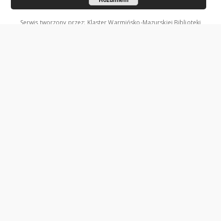
Serwis tworzony przez: Klaster Warmińsko-Mazurskiej Biblioteki
Cyfrowej.
Współzałożycielami Klastra są: Uniwersytet Warmińsko-Mazurski w
Olsztynie oraz Wojewódzka Biblioteka Publiczna w Olsztynie