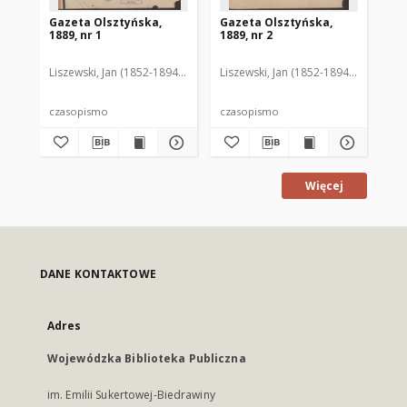
Gazeta Olsztyńska,
Gazeta Olsztyńska,
Ga
1889, nr 1
1889, nr 2
188
Liszewski, Jan (1852-1894). Red.
Liszewski, Jan (1852-1894). Red.
Lis
czasopismo
czasopismo
cz
Więcej
DANE KONTAKTOWE
Adres
Wojewódzka Biblioteka Publiczna
im. Emilii Sukertowej-Biedrawiny