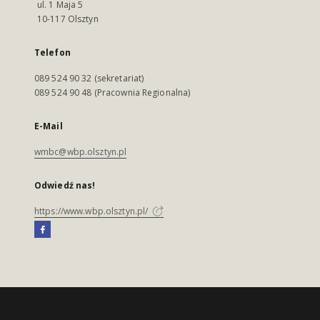
ul. 1 Maja 5
10-117 Olsztyn
Telefon
089 524 90 32 (sekretariat)
089 524 90 48 (Pracownia Regionalna)
E-Mail
wmbc@wbp.olsztyn.pl
Odwiedź nas!
https://www.wbp.olsztyn.pl/