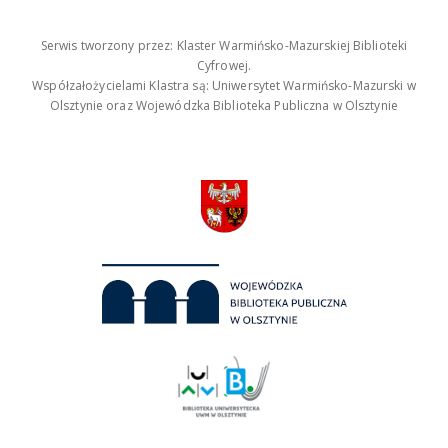
Serwis tworzony przez: Klaster Warmińsko-Mazurskiej Biblioteki
Cyfrowej.
Współzałożycielami Klastra są: Uniwersytet Warmińsko-Mazurski w
Olsztynie oraz Wojewódzka Biblioteka Publiczna w Olsztynie