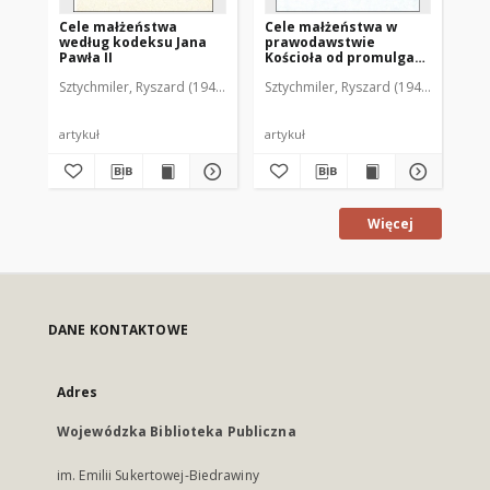
Cele małżeństwa
Cele małżeństwa w
"Li
według kodeksu Jana
prawodawstwie
tr
Pawła II
Kościoła od promulgacji
ka
Kodeksu Prawa
Sztychmiler, Ryszard (1948- )
Sztychmiler, Ryszard (1948- )
Szt
Kanonicznego z 1917 r.
do 1960 r.
artykuł
artykuł
art
Więcej
DANE KONTAKTOWE
Adres
Wojewódzka Biblioteka Publiczna
im. Emilii Sukertowej-Biedrawiny