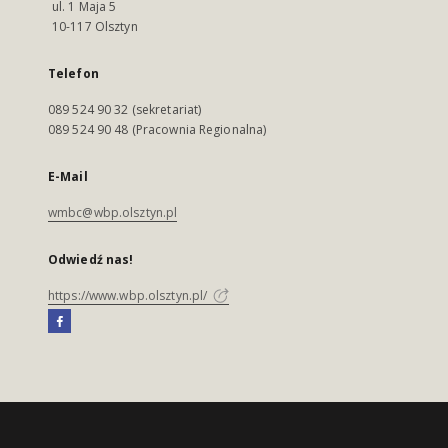
ul. 1 Maja 5
10-117 Olsztyn
Telefon
089 524 90 32 (sekretariat)
089 524 90 48 (Pracownia Regionalna)
E-Mail
wmbc@wbp.olsztyn.pl
Odwiedź nas!
https://www.wbp.olsztyn.pl/