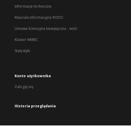
Informacje techniczne
Klauzula informacyjna RODO
Umowa licencyjna niewyłączna - wzór
Klaster WMBC
Statystyki
Konto użytkownika
Zaloguj się
Historia przeglądania