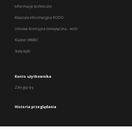
Informacje techniczne
Klauzula informacyjna RODO
Umowa licencyjna niewyłączna - wzór
Klaster WMBC
Statystyki
Konto użytkownika
Zaloguj się
Historia przeglądania