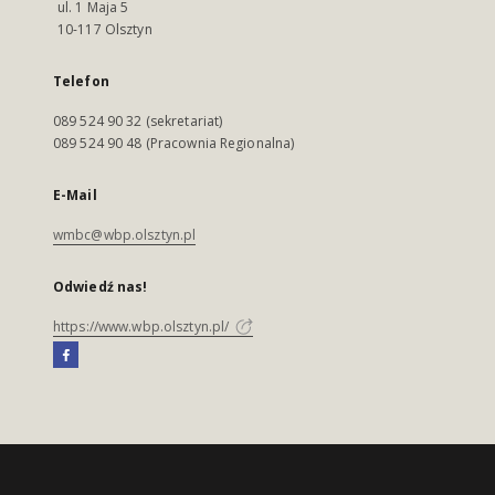
ul. 1 Maja 5
10-117 Olsztyn
Telefon
089 524 90 32 (sekretariat)
089 524 90 48 (Pracownia Regionalna)
E-Mail
wmbc@wbp.olsztyn.pl
Odwiedź nas!
https://www.wbp.olsztyn.pl/