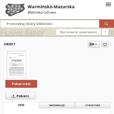
Wyszukiwanie zaawansowane
?
OBIEKT
Pokaż treść
Pobierz
OPIS
INFORMACJE
STRUKTURA