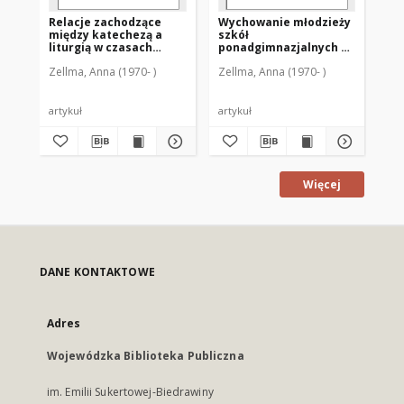
Relacje zachodzące
Wychowanie młodzieży
Ks
między katechezą a
szkół
ki
liturgią w czasach
ponadgimnazjalnych do
ro
katechumenatu
życia w rodzinie :
ws
Zellma, Anna (1970- )
Zellma, Anna (1970- )
Zel
wczesnochrześcijańskiego
perspektywa
po
katechetyczna
artykuł
artykuł
art
Więcej
DANE KONTAKTOWE
Adres
Wojewódzka Biblioteka Publiczna
im. Emilii Sukertowej-Biedrawiny