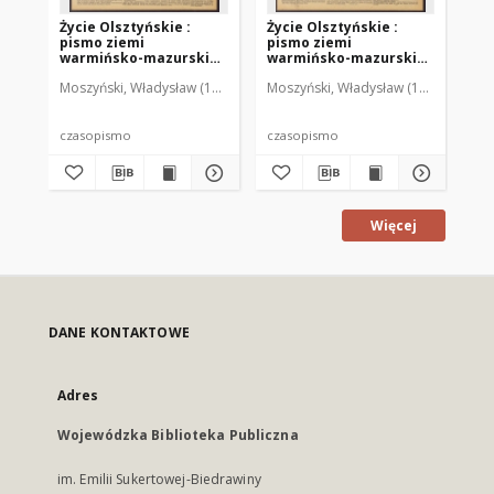
Życie Olsztyńskie :
Życie Olsztyńskie :
Życ
pismo ziemi
pismo ziemi
pi
warmińsko-mazurskiej,
warmińsko-mazurskiej,
wa
1951, nr 48
1951, nr 47
195
Moszyński, Władysław (1922-2001). Red.
Moszyński, Władysław (1922-2001). 
Mroczkowski, Włodzimierz (1
Mos
czasopismo
czasopismo
cz
Więcej
DANE KONTAKTOWE
Adres
Wojewódzka Biblioteka Publiczna
im. Emilii Sukertowej-Biedrawiny