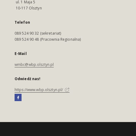
ul. 1 Maja 5
10-117 Olsztyn
Telefon
089 524 90 32 (sekretariat)
089 524 90 48 (Pracownia Regionalna)
E-Mail
wmbc@wbp.olsztyn.pl
Odwiedź nas!
https://www.wbp.olsztyn.pl/