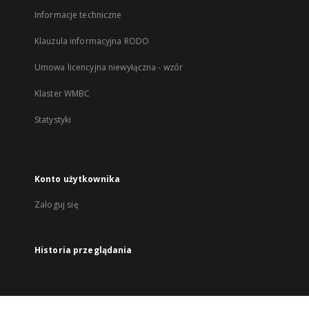
Informacje techniczne
Klauzula informacyjna RODO
Umowa licencyjna niewyłączna - wzór
Klaster WMBC
Statystyki
Konto użytkownika
Zaloguj się
Historia przeglądania