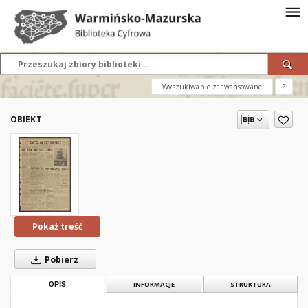
Wyszukiwanie zaawansowane
?
OBIEKT
Pokaż treść
Pobierz
OPIS
INFORMACJE
STRUKTURA