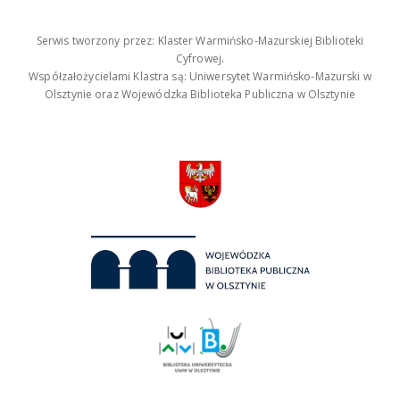
Serwis tworzony przez: Klaster Warmińsko-Mazurskiej Biblioteki
Cyfrowej.
Współzałożycielami Klastra są: Uniwersytet Warmińsko-Mazurski w
Olsztynie oraz Wojewódzka Biblioteka Publiczna w Olsztynie