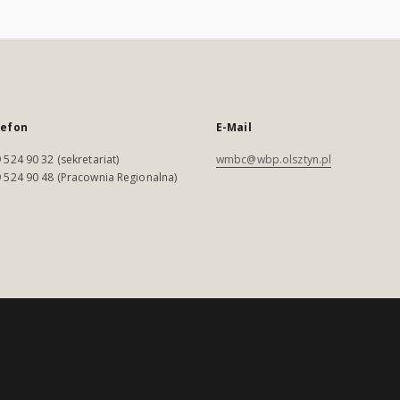
lefon
E-Mail
 524 90 32 (sekretariat)
wmbc@wbp.olsztyn.pl
 524 90 48 (Pracownia Regionalna)