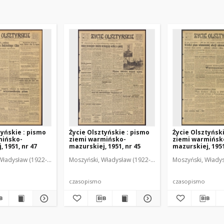
tyńskie : pismo
Życie Olsztyńskie : pismo
Życie Olsztyńsk
mińsko-
ziemi warmińsko-
ziemi warmińsk
 1951, nr 47
mazurskiej, 1951, nr 45
mazurskiej, 1951
Władysław (1922-2001). Red.
wski, Włodzimierz (1902-1971). Red.
Moszyński, Władysław (1922-2001). Red.
Mroczkowski, Włodzimierz (1902-1971). Red.
Osiecki, Andrzej. Red.
Moszyński, Władys
Mroczkowski, 
Osiec
czasopismo
czasopismo