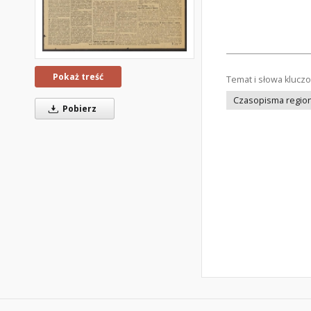
Pokaż treść
Temat i słowa klucz
Czasopisma regiona
Pobierz