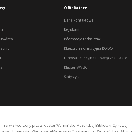
ksy
O Bibliotece
Dane kontaktowe
ca
Regulamin
łtwórca
Informacje techniczne
zanie
Klauzula informacyjna RODO
t
Umowa licencyjna niewyłączna - wzór
es
Klaster WMBC
Statystyki
Serwis tworzony przez: Klaster Warmińsko-Mazurskiej Biblioteki Cyfrowej.
tra są: Uniwersytet Warmińsko-Mazurski w Olsztynie oraz Wojewódzka Bibliote