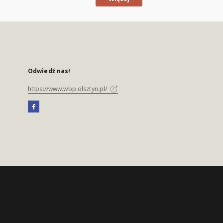
Odwiedź nas!
https://www.wbp.olsztyn.pl/