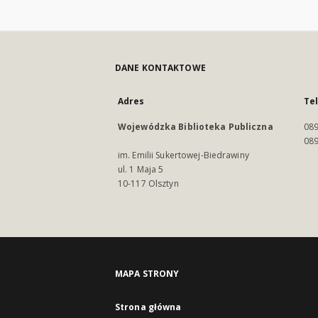
DANE KONTAKTOWE
Adres
Te
Wojewódzka Biblioteka Publiczna
089
089
im. Emilii Sukertowej-Biedrawiny
ul. 1 Maja 5
10-117 Olsztyn
MAPA STRONY
Strona główna