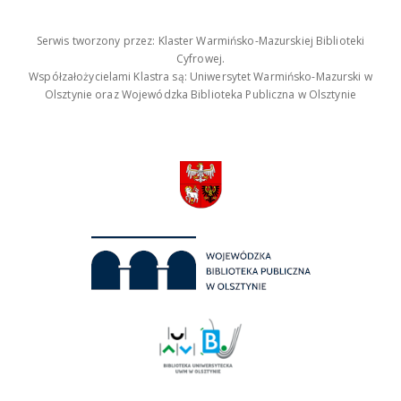
Serwis tworzony przez: Klaster Warmińsko-Mazurskiej Biblioteki
Cyfrowej.
Współzałożycielami Klastra są: Uniwersytet Warmińsko-Mazurski w
Olsztynie oraz Wojewódzka Biblioteka Publiczna w Olsztynie