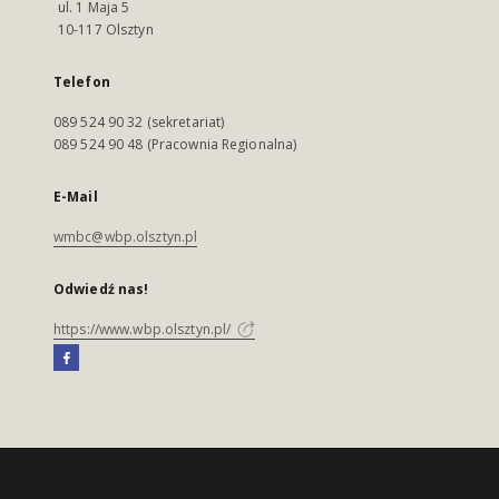
ul. 1 Maja 5
10-117 Olsztyn
Telefon
089 524 90 32 (sekretariat)
089 524 90 48 (Pracownia Regionalna)
E-Mail
wmbc@wbp.olsztyn.pl
Odwiedź nas!
https://www.wbp.olsztyn.pl/