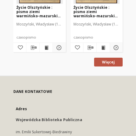
Życie Olsztyńskie :
Życie Olsztyńskie :
Życ
pismo ziemi
pismo ziemi
pi
warmińsko-mazurskiej,
warmińsko-mazurskiej,
wa
1951, nr 48
1951, nr 47
195
Moszyński, Władysław (1922-2001). Red.
Moszyński, Władysław (1922-2001). 
Mroczkowski, Włodzimierz (1
Mos
czasopismo
czasopismo
cz
Więcej
DANE KONTAKTOWE
Adres
Wojewódzka Biblioteka Publiczna
im. Emilii Sukertowej-Biedrawiny