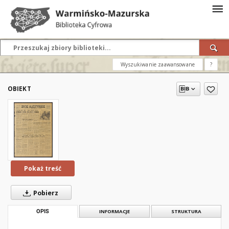
Wyszukiwanie zaawansowane
?
OBIEKT
Pokaż treść
Pobierz
OPIS
INFORMACJE
STRUKTURA