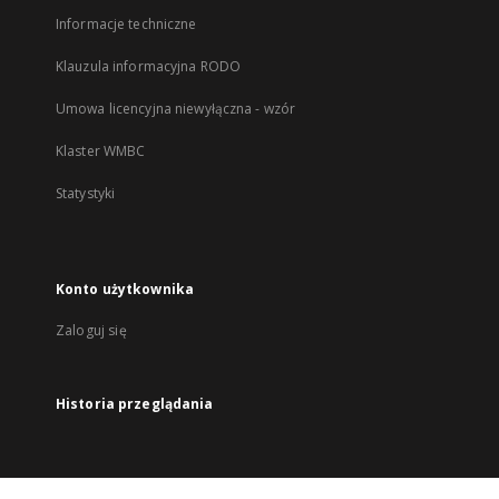
Informacje techniczne
Klauzula informacyjna RODO
Umowa licencyjna niewyłączna - wzór
Klaster WMBC
Statystyki
Konto użytkownika
Zaloguj się
Historia przeglądania