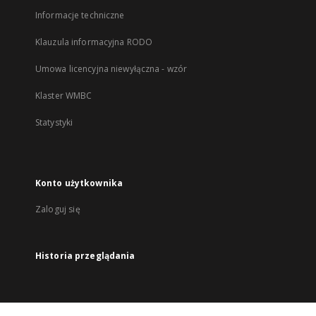
Informacje techniczne
Klauzula informacyjna RODO
Umowa licencyjna niewyłączna - wzór
Klaster WMBC
Statystyki
Konto użytkownika
Zaloguj się
Historia przeglądania