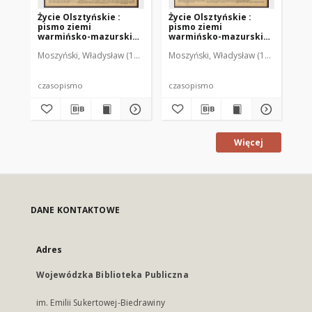
Życie Olsztyńskie :
Życie Olsztyńskie :
Życ
pismo ziemi
pismo ziemi
pi
warmińsko-mazurskiej,
warmińsko-mazurskiej,
wa
1951, nr 48
1951, nr 47
195
Moszyński, Władysław (1922-2001). Red.
Moszyński, Władysław (1922-2001). 
Mroczkowski, Włodzimierz (1
Mos
czasopismo
czasopismo
cz
Więcej
DANE KONTAKTOWE
Adres
Wojewódzka Biblioteka Publiczna
im. Emilii Sukertowej-Biedrawiny