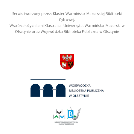
Serwis tworzony przez: Klaster Warmińsko-Mazurskiej Biblioteki
Cyfrowej.
Współzałożycielami Klastra są: Uniwersytet Warmińsko-Mazurski w
Olsztynie oraz Wojewódzka Biblioteka Publiczna w Olsztynie