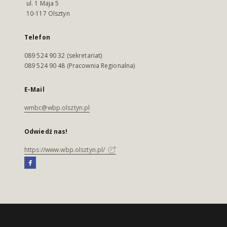
ul. 1 Maja 5
10-117 Olsztyn
Telefon
089 524 90 32 (sekretariat)
089 524 90 48 (Pracownia Regionalna)
E-Mail
wmbc@wbp.olsztyn.pl
Odwiedź nas!
https://www.wbp.olsztyn.pl/