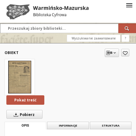
Wyszukiwanie zaawansowane
?
OBIEKT
Pokaż treść
Pobierz
OPIS
INFORMACJE
STRUKTURA