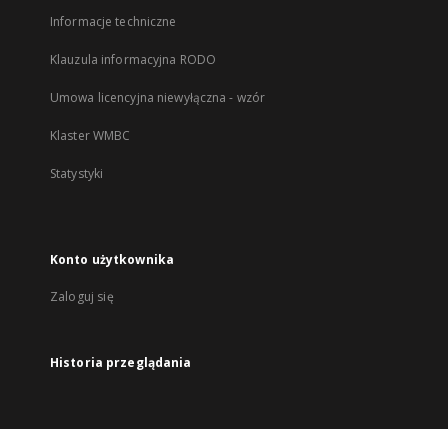
Informacje techniczne
Klauzula informacyjna RODO
Umowa licencyjna niewyłączna - wzór
Klaster WMBC
Statystyki
Konto użytkownika
Zaloguj się
Historia przeglądania