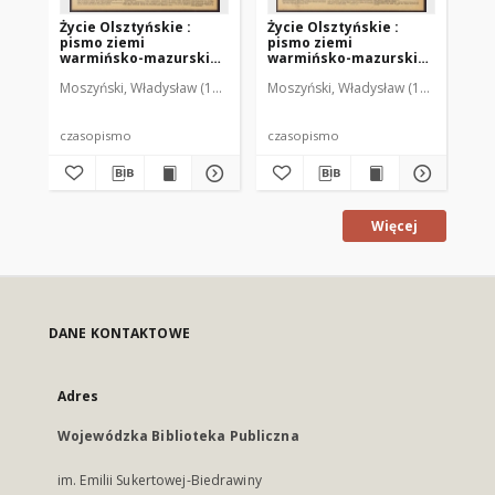
Życie Olsztyńskie :
Życie Olsztyńskie :
Życ
pismo ziemi
pismo ziemi
pi
warmińsko-mazurskiej,
warmińsko-mazurskiej,
wa
1951, nr 48
1951, nr 47
195
Moszyński, Władysław (1922-2001). Red.
Moszyński, Władysław (1922-2001). 
Mroczkowski, Włodzimierz (1
Mos
czasopismo
czasopismo
cz
Więcej
DANE KONTAKTOWE
Adres
Wojewódzka Biblioteka Publiczna
im. Emilii Sukertowej-Biedrawiny