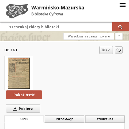
Wyszukiwanie zaawansowane
?
OBIEKT
Pokaż treść
Pobierz
OPIS
INFORMACJE
STRUKTURA