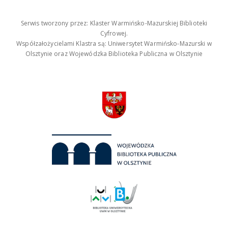
Serwis tworzony przez: Klaster Warmińsko-Mazurskiej Biblioteki
Cyfrowej.
Współzałożycielami Klastra są: Uniwersytet Warmińsko-Mazurski w
Olsztynie oraz Wojewódzka Biblioteka Publiczna w Olsztynie