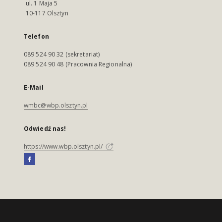
ul. 1 Maja 5
10-117 Olsztyn
Telefon
089 524 90 32 (sekretariat)
089 524 90 48 (Pracownia Regionalna)
E-Mail
wmbc@wbp.olsztyn.pl
Odwiedź nas!
https://www.wbp.olsztyn.pl/