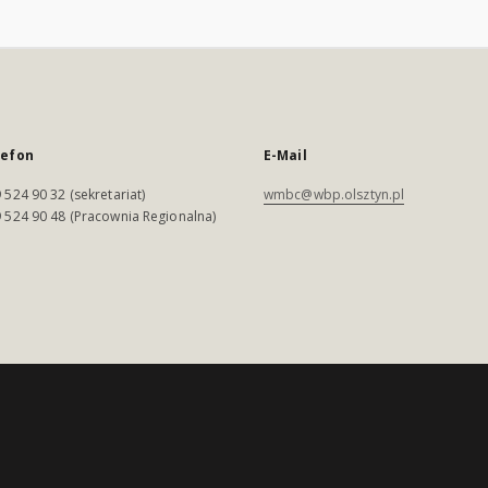
lefon
E-Mail
 524 90 32 (sekretariat)
wmbc@wbp.olsztyn.pl
 524 90 48 (Pracownia Regionalna)