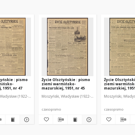
tyńskie : pismo
Życie Olsztyńskie : pismo
Życie Olsztyńsk
mińsko-
ziemi warmińsko-
ziemi warmińsk
 1951, nr 47
mazurskiej, 1951, nr 45
mazurskiej, 1951
Władysław (1922-2001). Red.
wski, Włodzimierz (1902-1971). Red.
Moszyński, Władysław (1922-2001). Red.
Mroczkowski, Włodzimierz (1902-1971). Red.
Osiecki, Andrzej. Red.
Moszyński, Władys
Mroczkowski, 
Osiec
czasopismo
czasopismo