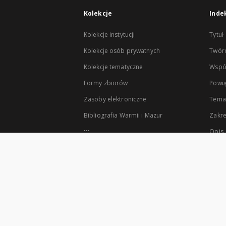
Kolekcje
Inde
Kolekcje instytucji
Tytuł
Kolekcje osób prywatnych
Twór
Kolekcje tematyczne
Wspó
Formy zbiorów
Powią
Zasoby elektroniczne
Tema
Bibliografia Warmii i Mazur
Zakr
...
Opis
Zobacz więcej
Współzałożycielami Klas