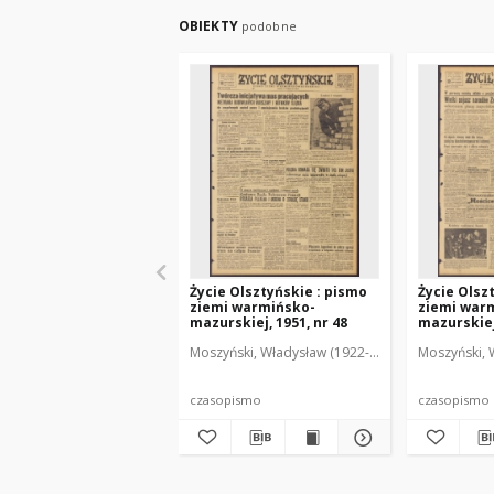
OBIEKTY
podobne
Życie Olsztyńskie : pismo
Życie Olsz
ziemi warmińsko-
ziemi war
mazurskiej, 1951, nr 48
mazurskiej,
Moszyński, Władysław (1922-2001). Red.
Moszyński, 
Mroczko
czasopismo
czasopismo