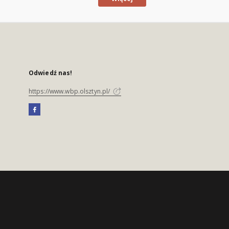
Odwiedź nas!
https://www.wbp.olsztyn.pl/