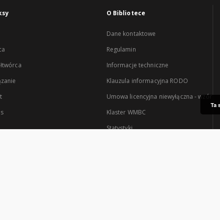
ksy
O Bibliotece
Dane kontaktowe
ca
Regulamin
łtwórca
Informacje techniczne
zanie
Klauzula informacyjna RODO
t
Umowa licencyjna niewyłączna - wzór
Ta 
es
Klaster WMBC
Statystyki
Serwis tworzony przez: Klaster Warmińsko-Mazurskiej Biblioteki Cyfrowej.
tra są: Uniwersytet Warmińsko-Mazurski w Olsztynie oraz Wojewódzka Bibliote