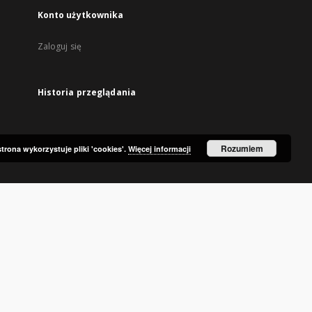
Konto użytkownika
Zaloguj się
Historia przeglądania
Rozumiem
strona wykorzystuje pliki 'cookies'.
Więcej informacji
ka Publiczna w Olsztynie