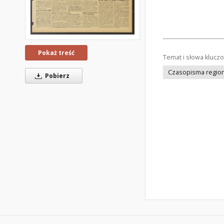
Pokaż treść
Temat i słowa klucz
Czasopisma regiona
Pobierz