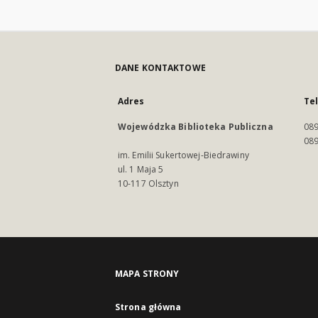
DANE KONTAKTOWE
Adres
Te
Wojewódzka Biblioteka Publiczna
089
089
im. Emilii Sukertowej-Biedrawiny
ul. 1 Maja 5
10-117 Olsztyn
MAPA STRONY
Strona główna