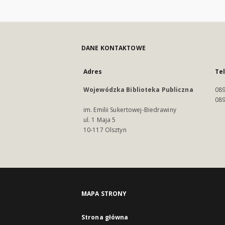
DANE KONTAKTOWE
Adres
Te
Wojewódzka Biblioteka Publiczna
089
089
im. Emilii Sukertowej-Biedrawiny
ul. 1 Maja 5
10-117 Olsztyn
MAPA STRONY
Strona główna