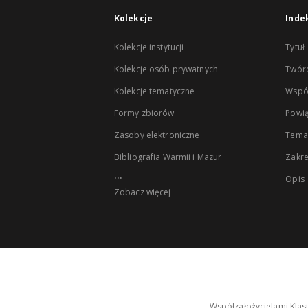
Kolekcje
Inde
Kolekcje instytucji
Tytuł
Kolekcje osób prywatnych
Twór
Kolekcje tematyczne
Wspó
Formy zbiorów
Powią
Zasoby elektroniczne
Tema
Bibliografia Warmii i Mazur
Zakr
...
Opis
Zobacz więcej
Współzałożycielami Klas