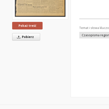
Pokaż treść
Temat i słowa klucz
Czasopisma regiona
Pobierz