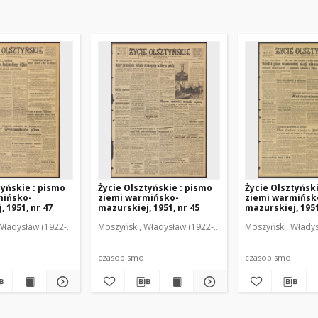
tyńskie : pismo
Życie Olsztyńskie : pismo
Życie Olsztyńsk
mińsko-
ziemi warmińsko-
ziemi warmińsk
 1951, nr 47
mazurskiej, 1951, nr 45
mazurskiej, 1951
Władysław (1922-2001). Red.
wski, Włodzimierz (1902-1971). Red.
Moszyński, Władysław (1922-2001). Red.
Mroczkowski, Włodzimierz (1902-1971). Red.
Osiecki, Andrzej. Red.
Moszyński, Władys
Mroczkowski, 
Osiec
czasopismo
czasopismo