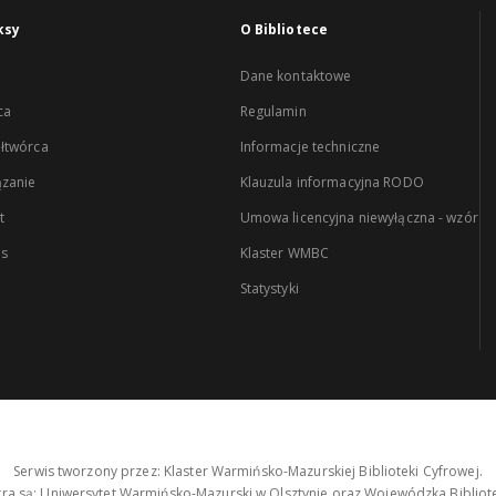
ksy
O Bibliotece
Dane kontaktowe
ca
Regulamin
łtwórca
Informacje techniczne
zanie
Klauzula informacyjna RODO
t
Umowa licencyjna niewyłączna - wzór
es
Klaster WMBC
Statystyki
Serwis tworzony przez: Klaster Warmińsko-Mazurskiej Biblioteki Cyfrowej.
tra są: Uniwersytet Warmińsko-Mazurski w Olsztynie oraz Wojewódzka Bibliote