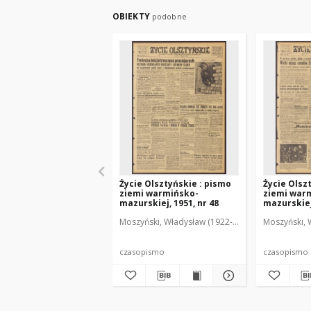
OBIEKTY
podobne
Życie Olsztyńskie : pismo
Życie Olsz
ziemi warmińsko-
ziemi war
mazurskiej, 1951, nr 48
mazurskiej,
Moszyński, Władysław (1922-2001). Red.
Moszyński, 
Mroczko
czasopismo
czasopismo