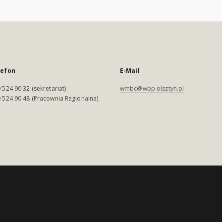
lefon
E-Mail
 524 90 32 (sekretariat)
wmbc@wbp.olsztyn.pl
 524 90 48 (Pracownia Regionalna)