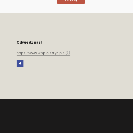
Odwiedź nas!
https://www.wbp.olsztyn.pl/