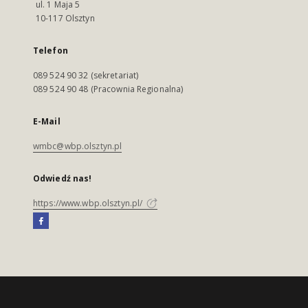
ul. 1 Maja 5
10-117 Olsztyn
Telefon
089 524 90 32 (sekretariat)
089 524 90 48 (Pracownia Regionalna)
E-Mail
wmbc@wbp.olsztyn.pl
Odwiedź nas!
https://www.wbp.olsztyn.pl/