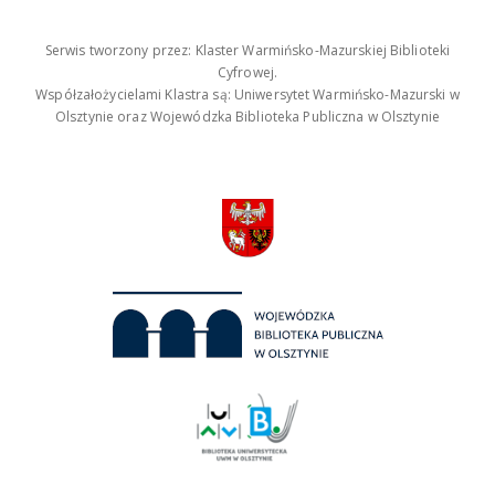
Serwis tworzony przez: Klaster Warmińsko-Mazurskiej Biblioteki
Cyfrowej.
Współzałożycielami Klastra są: Uniwersytet Warmińsko-Mazurski w
Olsztynie oraz Wojewódzka Biblioteka Publiczna w Olsztynie