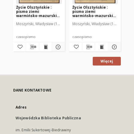
Życie Olsztyńskie :
Życie Olsztyńskie :
Życ
pismo ziemi
pismo ziemi
pi
warmińsko-mazurskiej,
warmińsko-mazurskiej,
wa
1951, nr 48
1951, nr 47
195
Moszyński, Władysław (1922-2001). Red.
Moszyński, Władysław (1922-2001). 
Mroczkowski, Włodzimierz (1
Mos
czasopismo
czasopismo
cz
Więcej
DANE KONTAKTOWE
Adres
Wojewódzka Biblioteka Publiczna
im. Emilii Sukertowej-Biedrawiny