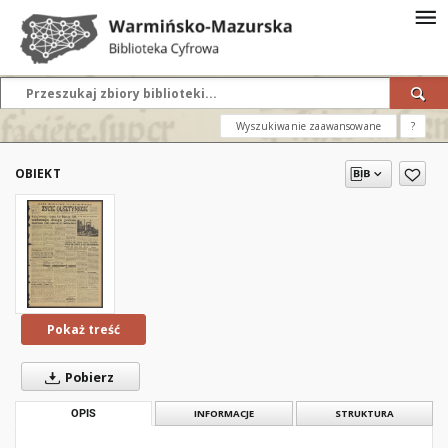
Wyszukiwanie zaawansowane
?
OBIEKT
Pokaż treść
Pobierz
OPIS
INFORMACJE
STRUKTURA