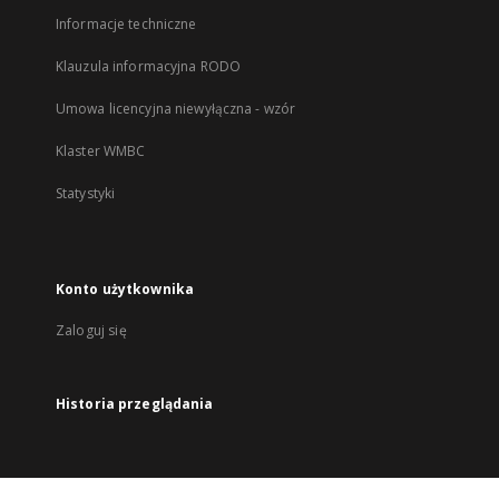
Informacje techniczne
Klauzula informacyjna RODO
Umowa licencyjna niewyłączna - wzór
Klaster WMBC
Statystyki
Konto użytkownika
Zaloguj się
Historia przeglądania