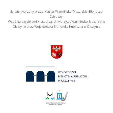
Serwis tworzony przez: Klaster Warmińsko-Mazurskiej Biblioteki
Cyfrowej.
Współzałożycielami Klastra są: Uniwersytet Warmińsko-Mazurski w
Olsztynie oraz Wojewódzka Biblioteka Publiczna w Olsztynie