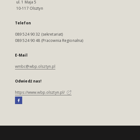
ul. 1 Maja 5
10-117 Olsztyn
Telefon
089 524 90 32 (sekretariat)
089 524 90 48 (Pracownia Regionalna)
E-Mail
wmbc@wbp.olsztyn.pl
Odwiedź nas!
https://www.wbp.olsztyn.pl/