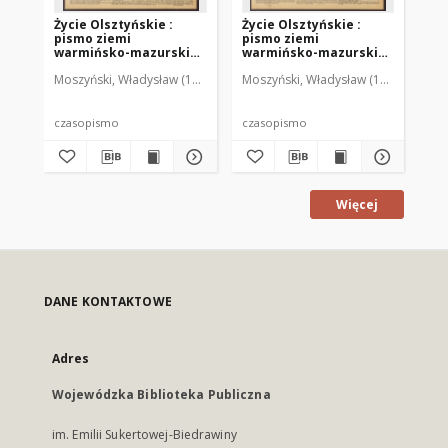
Życie Olsztyńskie :
Życie Olsztyńskie :
Życ
pismo ziemi
pismo ziemi
pi
warmińsko-mazurskiej,
warmińsko-mazurskiej,
wa
1951, nr 48
1951, nr 47
195
Moszyński, Władysław (1922-2001). Red.
Moszyński, Władysław (1922-2001). 
Mroczkowski, Włodzimierz (1
Mos
czasopismo
czasopismo
cz
Więcej
DANE KONTAKTOWE
Adres
Wojewódzka Biblioteka Publiczna
im. Emilii Sukertowej-Biedrawiny