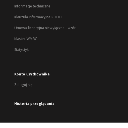
Informacje techniczne
Klauzula informacyjna RODO
Umowa licencyjna niewyłączna - wzór
Klaster WMBC
Statystyki
Konto użytkownika
Zaloguj się
Historia przeglądania