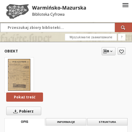
Wyszukiwanie zaawansowane
?
OBIEKT
Pokaż treść
Pobierz
OPIS
INFORMACJE
STRUKTURA