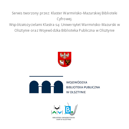
Serwis tworzony przez: Klaster Warmińsko-Mazurskiej Biblioteki
Cyfrowej.
Współzałożycielami Klastra są: Uniwersytet Warmińsko-Mazurski w
Olsztynie oraz Wojewódzka Biblioteka Publiczna w Olsztynie