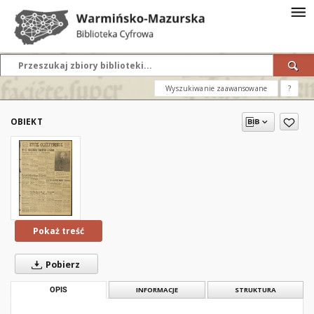
Wyszukiwanie zaawansowane
?
OBIEKT
Pokaż treść
Pobierz
OPIS
INFORMACJE
STRUKTURA