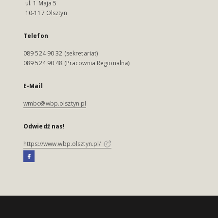
ul. 1 Maja 5
10-117 Olsztyn
Telefon
089 524 90 32 (sekretariat)
089 524 90 48 (Pracownia Regionalna)
E-Mail
wmbc@wbp.olsztyn.pl
Odwiedź nas!
https://www.wbp.olsztyn.pl/