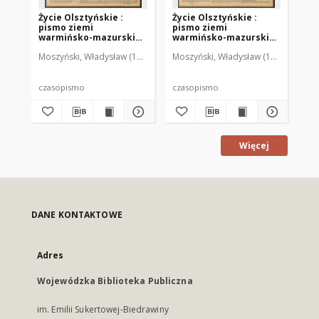
Życie Olsztyńskie :
Życie Olsztyńskie :
Życ
pismo ziemi
pismo ziemi
pi
warmińsko-mazurskiej,
warmińsko-mazurskiej,
wa
1951, nr 48
1951, nr 47
195
Moszyński, Władysław (1922-2001). Red.
Moszyński, Władysław (1922-2001). 
Mroczkowski, Włodzimierz (1
Mos
czasopismo
czasopismo
cz
Więcej
DANE KONTAKTOWE
Adres
Wojewódzka Biblioteka Publiczna
im. Emilii Sukertowej-Biedrawiny