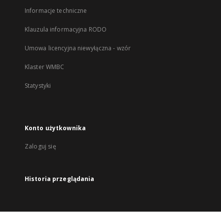
Informacje techniczne
Klauzula informacyjna RODO
Umowa licencyjna niewyłączna - wzór
Klaster WMBC
Statystyki
Konto użytkownika
Zaloguj się
Historia przeglądania