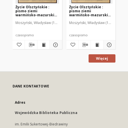
Życie Olsztyńskie :
Życie Olsztyńskie :
Życ
pismo ziemi
pismo ziemi
pi
warmińsko-mazurskiej,
warmińsko-mazurskiej,
wa
1951, nr 48
1951, nr 47
195
Moszyński, Władysław (1922-2001). Red.
Moszyński, Władysław (1922-2001). 
Mroczkowski, Włodzimierz (1
Mos
czasopismo
czasopismo
cz
Więcej
DANE KONTAKTOWE
Adres
Wojewódzka Biblioteka Publiczna
im. Emilii Sukertowej-Biedrawiny