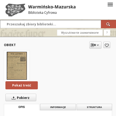
Wyszukiwanie zaawansowane
?
OBIEKT
Pokaż treść
Pobierz
OPIS
INFORMACJE
STRUKTURA