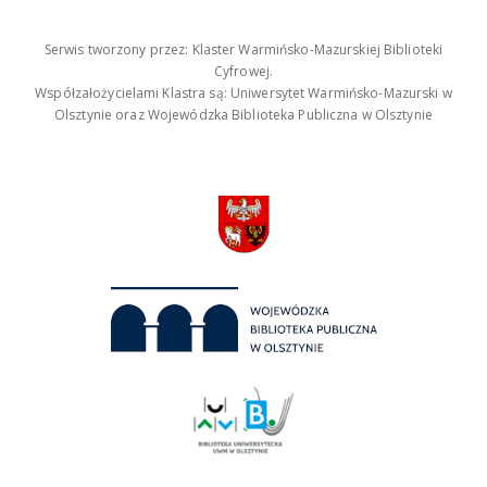
Serwis tworzony przez: Klaster Warmińsko-Mazurskiej Biblioteki
Cyfrowej.
Współzałożycielami Klastra są: Uniwersytet Warmińsko-Mazurski w
Olsztynie oraz Wojewódzka Biblioteka Publiczna w Olsztynie