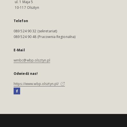
ul. 1 Maja 5
10-117 Olsztyn
Telefon
089 524 90 32 (sekretariat)
089 524 90 48 (Pracownia Regionalna)
E-Mail
wmbc@wbp.olsztyn.pl
Odwiedź nas!
https://www.wbp.olsztyn.pl/