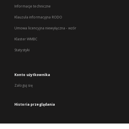
Informacje techniczne
Klauzula informacyjna RODO
Umowa licencyjna niewyłączna - wzór
Klaster WMBC
Statystyki
Konto użytkownika
Zaloguj się
Historia przeglądania