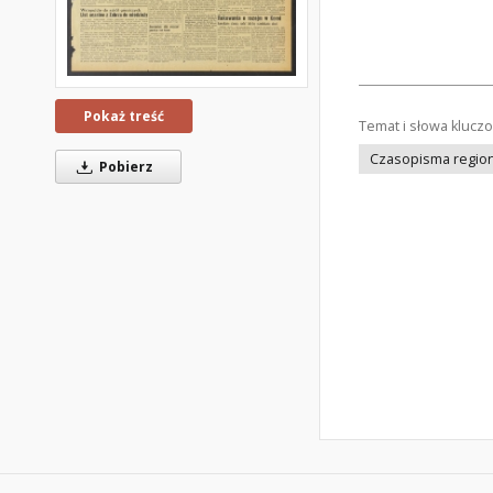
Pokaż treść
Temat i słowa klucz
Czasopisma regiona
Pobierz