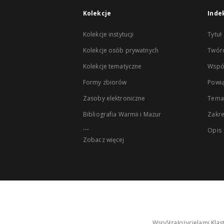
Kolekcje
Inde
Kolekcje instytucji
Tytuł
Kolekcje osób prywatnych
Twór
Kolekcje tematyczne
Wspó
Formy zbiorów
Powią
Zasoby elektroniczne
Tema
Bibliografia Warmii i Mazur
Zakr
...
Opis
Zobacz więcej
Współzałożycielami Klas