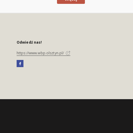
Odwiedź nas!
https://www.wbp.olsztyn.pl/