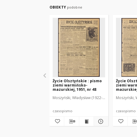
OBIEKTY
podobne
Życie Olsztyńskie : pismo
Życie Olsz
ziemi warmińsko-
ziemi war
mazurskiej, 1951, nr 48
mazurskiej,
Moszyński, Władysław (1922-2001). Red.
Moszyński, 
Mroczko
czasopismo
czasopismo