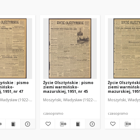
tyńskie : pismo
Życie Olsztyńskie : pismo
Życie Olsztyńsk
mińsko-
ziemi warmińsko-
ziemi warmińsk
 1951, nr 47
mazurskiej, 1951, nr 45
mazurskiej, 1951
Władysław (1922-2001). Red.
wski, Włodzimierz (1902-1971). Red.
Moszyński, Władysław (1922-2001). Red.
Mroczkowski, Włodzimierz (1902-1971). Red.
Osiecki, Andrzej. Red.
Moszyński, Władys
Mroczkowski, 
Osiec
czasopismo
czasopismo