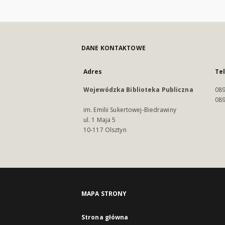
DANE KONTAKTOWE
Adres
Te
Wojewódzka Biblioteka Publiczna
089
089
im. Emilii Sukertowej-Biedrawiny
ul. 1 Maja 5
10-117 Olsztyn
MAPA STRONY
Strona główna