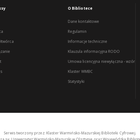
ksy
O Bibliotece
Dane kontaktowe
ca
Regulamin
łtwórca
Informacje techniczne
zanie
Klauzula informacyjna RODO
t
Umowa licencyjna niewyłączna - wzór
es
Klaster WMBC
Statystyki
Serwis tworzony przez: Klaster Warmińsko-Mazurskiej Biblioteki Cyfrowej.
tra są: Uniwersytet Warmińsko-Mazurski w Olsztynie oraz Wojewódzka Bibliote