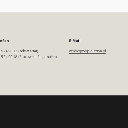
lefon
E-Mail
 524 90 32 (sekretariat)
wmbc@wbp.olsztyn.pl
 524 90 48 (Pracownia Regionalna)