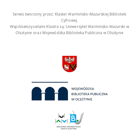
Serwis tworzony przez: Klaster Warmińsko-Mazurskiej Biblioteki
Cyfrowej.
Współzałożycielami Klastra są: Uniwersytet Warmińsko-Mazurski w
Olsztynie oraz Wojewódzka Biblioteka Publiczna w Olsztynie