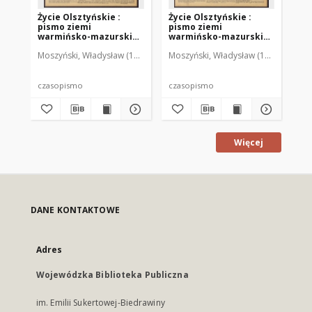
Życie Olsztyńskie :
Życie Olsztyńskie :
Życ
pismo ziemi
pismo ziemi
pi
warmińsko-mazurskiej,
warmińsko-mazurskiej,
wa
1951, nr 48
1951, nr 47
195
Moszyński, Władysław (1922-2001). Red.
Moszyński, Władysław (1922-2001). 
Mroczkowski, Włodzimierz (1
Mos
czasopismo
czasopismo
cz
Więcej
DANE KONTAKTOWE
Adres
Wojewódzka Biblioteka Publiczna
im. Emilii Sukertowej-Biedrawiny