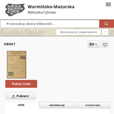
Wyszukiwanie zaawansowane
?
OBIEKT
Pokaż treść
Pobierz
OPIS
INFORMACJE
STRUKTURA