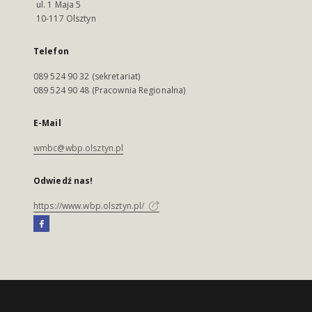
ul. 1 Maja 5
10-117 Olsztyn
Telefon
089 524 90 32 (sekretariat)
089 524 90 48 (Pracownia Regionalna)
E-Mail
wmbc@wbp.olsztyn.pl
Odwiedź nas!
https://www.wbp.olsztyn.pl/