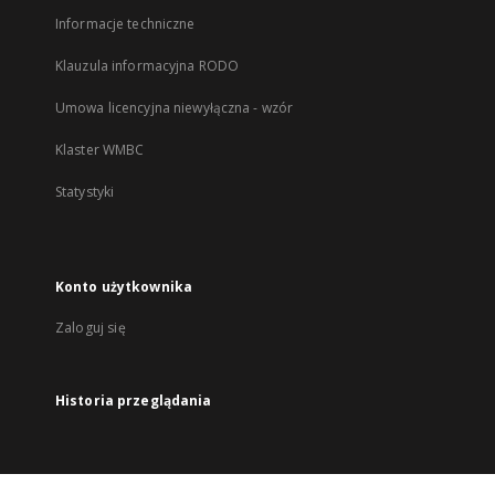
Informacje techniczne
Klauzula informacyjna RODO
Umowa licencyjna niewyłączna - wzór
Klaster WMBC
Statystyki
Konto użytkownika
Zaloguj się
Historia przeglądania