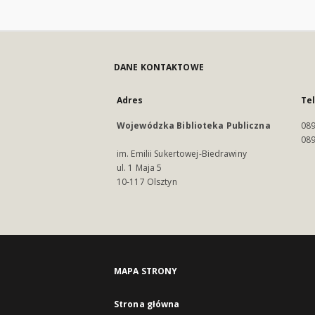
DANE KONTAKTOWE
Adres
Te
Wojewódzka Biblioteka Publiczna
089
089
im. Emilii Sukertowej-Biedrawiny
ul. 1 Maja 5
10-117 Olsztyn
MAPA STRONY
Strona główna