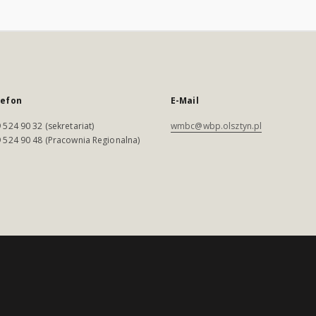
lefon
E-Mail
 524 90 32 (sekretariat)
wmbc@wbp.olsztyn.pl
 524 90 48 (Pracownia Regionalna)