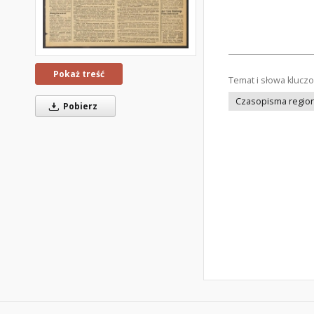
Pokaż treść
Temat i słowa klucz
Czasopisma regiona
Pobierz