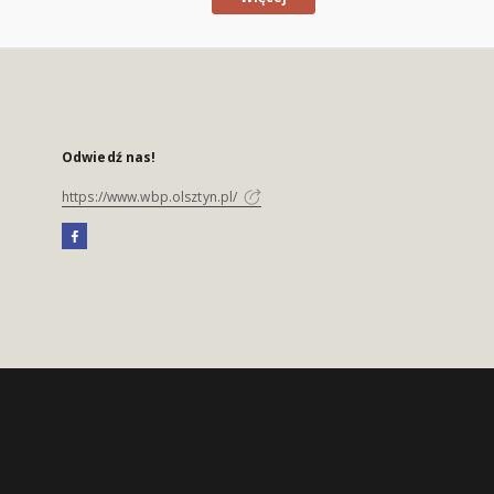
Odwiedź nas!
https://www.wbp.olsztyn.pl/