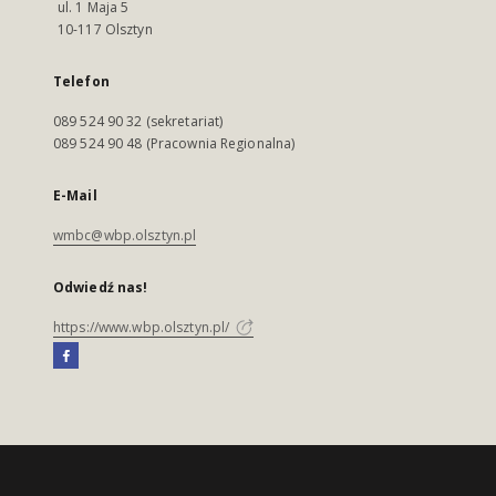
ul. 1 Maja 5
10-117 Olsztyn
Telefon
089 524 90 32 (sekretariat)
089 524 90 48 (Pracownia Regionalna)
E-Mail
wmbc@wbp.olsztyn.pl
Odwiedź nas!
https://www.wbp.olsztyn.pl/