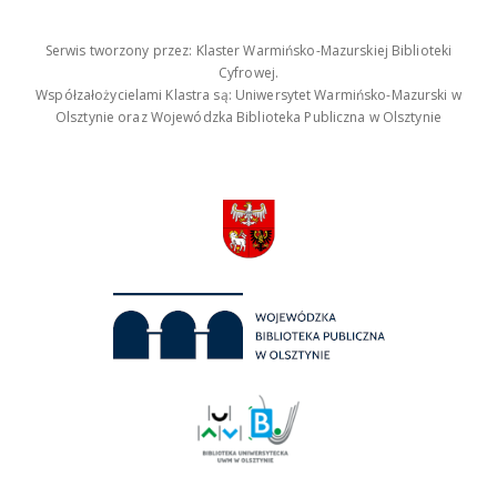
Serwis tworzony przez: Klaster Warmińsko-Mazurskiej Biblioteki
Cyfrowej.
Współzałożycielami Klastra są: Uniwersytet Warmińsko-Mazurski w
Olsztynie oraz Wojewódzka Biblioteka Publiczna w Olsztynie