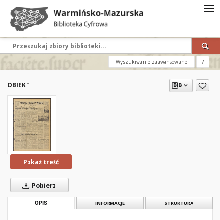
Wyszukiwanie zaawansowane
?
OBIEKT
Pokaż treść
Pobierz
OPIS
INFORMACJE
STRUKTURA