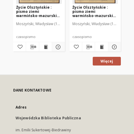
Życie Olsztyńskie :
Życie Olsztyńskie :
Życ
pismo ziemi
pismo ziemi
pi
warmińsko-mazurskiej,
warmińsko-mazurskiej,
wa
1951, nr 48
1951, nr 47
195
Moszyński, Władysław (1922-2001). Red.
Moszyński, Władysław (1922-2001). 
Mroczkowski, Włodzimierz (1
Mos
czasopismo
czasopismo
cz
Więcej
DANE KONTAKTOWE
Adres
Wojewódzka Biblioteka Publiczna
im. Emilii Sukertowej-Biedrawiny