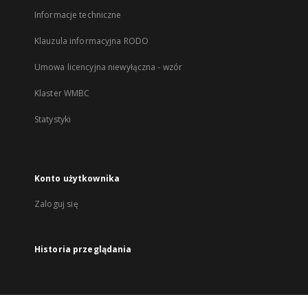
Informacje techniczne
Klauzula informacyjna RODO
Umowa licencyjna niewyłączna - wzór
Klaster WMBC
Statystyki
Konto użytkownika
Zaloguj się
Historia przeglądania