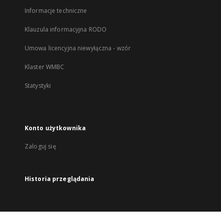
Informacje techniczne
Klauzula informacyjna RODO
Umowa licencyjna niewyłączna - wzór
Klaster WMBC
Statystyki
Konto użytkownika
Zaloguj się
Historia przeglądania