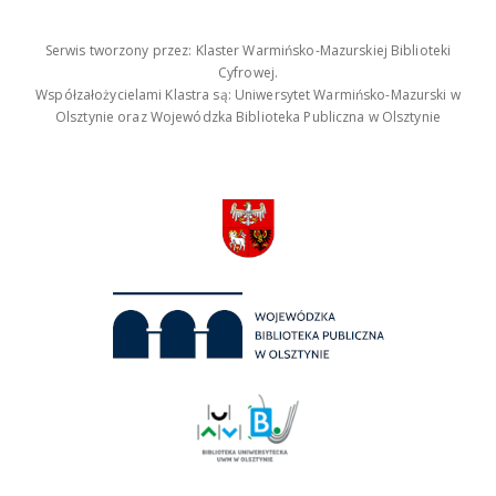
Serwis tworzony przez: Klaster Warmińsko-Mazurskiej Biblioteki
Cyfrowej.
Współzałożycielami Klastra są: Uniwersytet Warmińsko-Mazurski w
Olsztynie oraz Wojewódzka Biblioteka Publiczna w Olsztynie