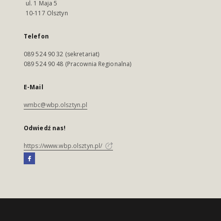
ul. 1 Maja 5
10-117 Olsztyn
Telefon
089 524 90 32 (sekretariat)
089 524 90 48 (Pracownia Regionalna)
E-Mail
wmbc@wbp.olsztyn.pl
Odwiedź nas!
https://www.wbp.olsztyn.pl/