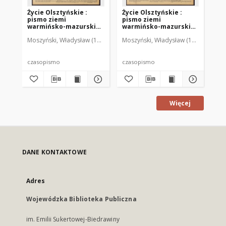
Życie Olsztyńskie :
Życie Olsztyńskie :
Życ
pismo ziemi
pismo ziemi
pi
warmińsko-mazurskiej,
warmińsko-mazurskiej,
wa
1951, nr 48
1951, nr 47
195
Moszyński, Władysław (1922-2001). Red.
Moszyński, Władysław (1922-2001). 
Mroczkowski, Włodzimierz (1
Mos
czasopismo
czasopismo
cz
Więcej
DANE KONTAKTOWE
Adres
Wojewódzka Biblioteka Publiczna
im. Emilii Sukertowej-Biedrawiny