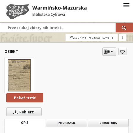
Wyszukiwanie zaawansowane
?
OBIEKT
Pokaż treść
Pobierz
OPIS
INFORMACJE
STRUKTURA