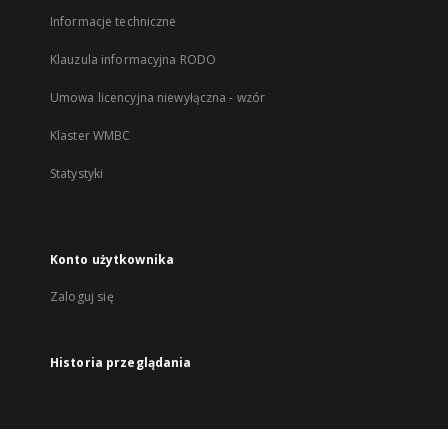
Informacje techniczne
Klauzula informacyjna RODO
Umowa licencyjna niewyłączna - wzór
Klaster WMBC
Statystyki
Konto użytkownika
Zaloguj się
Historia przeglądania