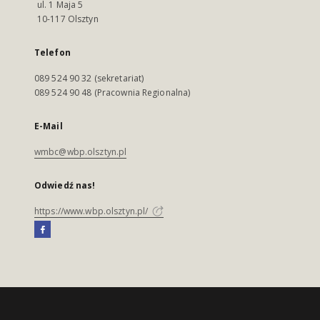
ul. 1 Maja 5
10-117 Olsztyn
Telefon
089 524 90 32 (sekretariat)
089 524 90 48 (Pracownia Regionalna)
E-Mail
wmbc@wbp.olsztyn.pl
Odwiedź nas!
https://www.wbp.olsztyn.pl/