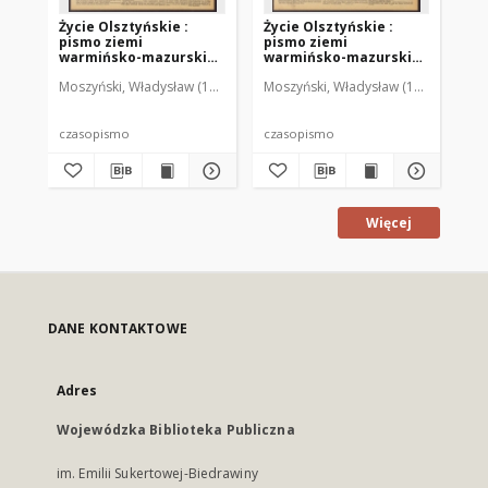
Życie Olsztyńskie :
Życie Olsztyńskie :
Życ
pismo ziemi
pismo ziemi
pi
warmińsko-mazurskiej,
warmińsko-mazurskiej,
wa
1951, nr 48
1951, nr 47
195
Moszyński, Władysław (1922-2001). Red.
Moszyński, Władysław (1922-2001). 
Mroczkowski, Włodzimierz (1
Mos
czasopismo
czasopismo
cz
Więcej
DANE KONTAKTOWE
Adres
Wojewódzka Biblioteka Publiczna
im. Emilii Sukertowej-Biedrawiny