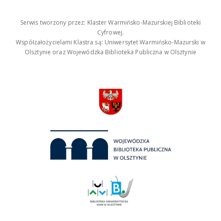
Serwis tworzony przez: Klaster Warmińsko-Mazurskiej Biblioteki
Cyfrowej.
Współzałożycielami Klastra są: Uniwersytet Warmińsko-Mazurski w
Olsztynie oraz Wojewódzka Biblioteka Publiczna w Olsztynie