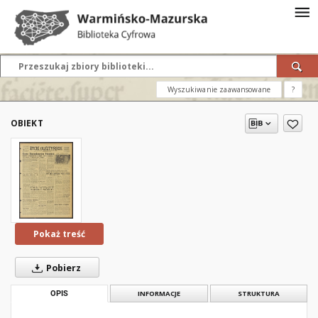
Wyszukiwanie zaawansowane
?
OBIEKT
Pokaż treść
Pobierz
OPIS
INFORMACJE
STRUKTURA