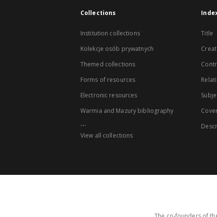
Collections
Inde
Institution collections
Title
Kolekcje osób prywatnych
Creat
Themed collections
Contr
Forms of resources
Relat
Electronic resources
Subje
Warmia and Mazury bibliography
Cove
...
Descr
View all collections
The co-founders of the