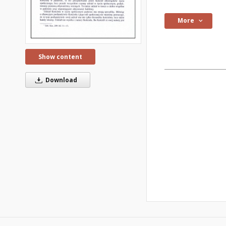
More
Show content
Download