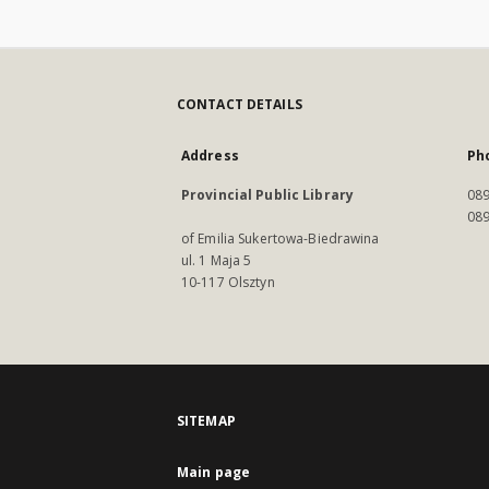
CONTACT DETAILS
Address
Ph
Provincial Public Library
089
089
of Emilia Sukertowa-Biedrawina
ul. 1 Maja 5
10-117 Olsztyn
SITEMAP
Main page