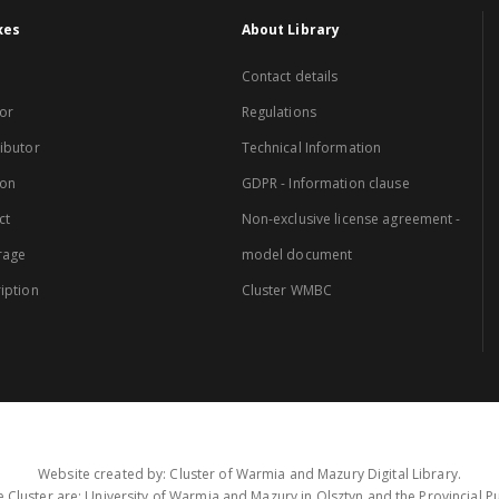
xes
About Library
Contact details
or
Regulations
ibutor
Technical Information
ion
GDPR - Information clause
ct
Non-exclusive license agreement -
rage
model document
iption
Cluster WMBC
Website created by: Cluster of Warmia and Mazury Digital Library.
 Cluster are: University of Warmia and Mazury in Olsztyn and the Provincial Pub