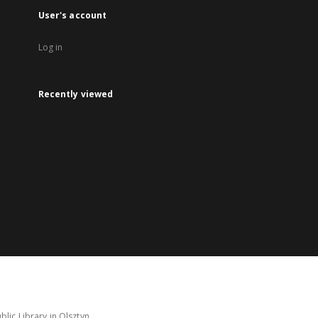
User's account
Log in
Recently viewed
lic Library in Olsztyn.