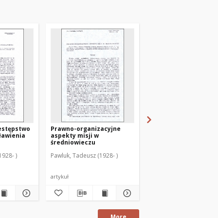
estępstwo
Prawno-organizacyjne
Urząd penitencjarza
sławienia
aspekty misji w
wielkiego w czasach
średniowieczu
kardynała Stanisław
Hozjusza
1928- )
Pawluk, Tadeusz (1928- )
Pawluk, Tadeusz (1928- 
artykuł
artykuł
More