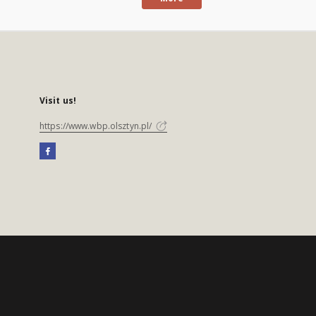
Visit us!
https://www.wbp.olsztyn.pl/