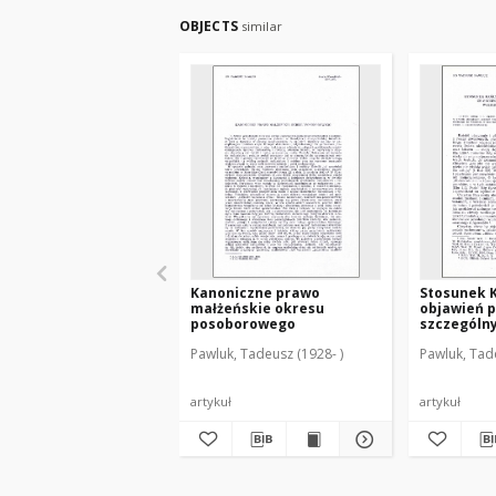
OBJECTS
similar
Kanoniczne prawo
Stosunek K
małżeńskie okresu
objawień 
posoborowego
szczególn
uwzględni
Pawluk, Tadeusz (1928- )
Pawluk, Tade
gietrzwałd
artykuł
artykuł