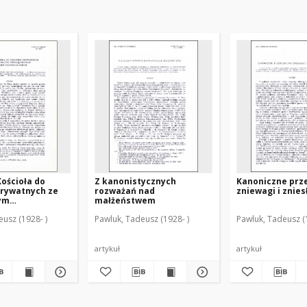
ościoła do
Z kanonistycznych
Kanoniczne prz
prywatnych ze
rozważań nad
zniewagi i znie
ym
małżeństwem
eniem wydarzeń
usz (1928- )
Pawluk, Tadeusz (1928- )
Pawluk, Tadeusz (
zkich
artykuł
artykuł