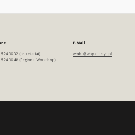
one
E-Mail
 524 90 32 (secretariat)
wmbc@wbp.olsztyn.pl
 524 90 48 (Regional Workshop)