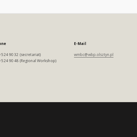
one
E-Mail
 524 90 32 (secretariat)
wmbc@wbp.olsztyn.pl
 524 90 48 (Regional Workshop)