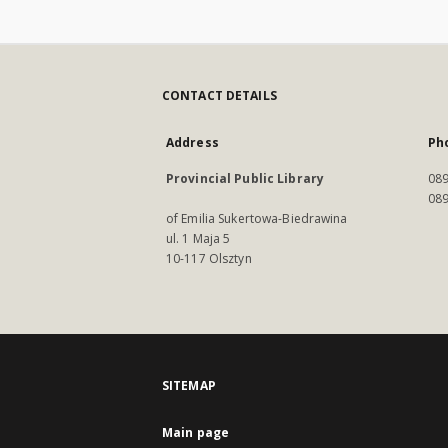
CONTACT DETAILS
Address
Ph
Provincial Public Library
089
089
of Emilia Sukertowa-Biedrawina
ul. 1 Maja 5
10-117 Olsztyn
SITEMAP
Main page