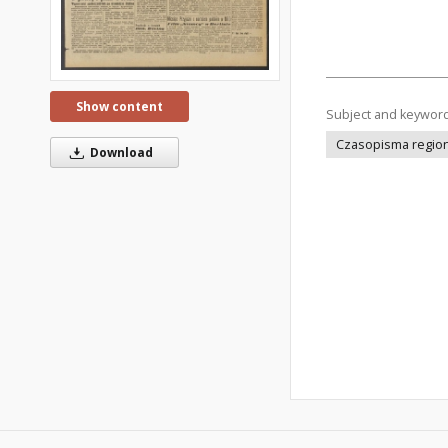
Show content
Subject and keywor
Czasopisma regiona
Download