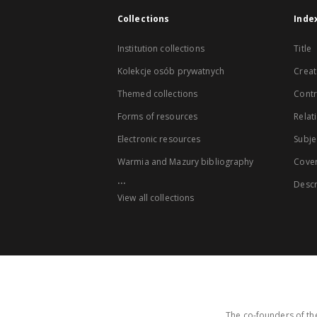
Collections
Inde
Institution collections
Title
Kolekcje osób prywatnych
Creat
Themed collections
Contr
Forms of resources
Relat
Electronic resources
Subje
Warmia and Mazury bibliography
Cove
...
Descr
View all collections
The co-founders of the