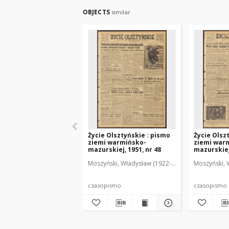
OBJECTS
similar
Życie Olsztyńskie : pismo
Życie Olsz
ziemi warmińsko-
ziemi war
mazurskiej, 1951, nr 48
mazurskiej,
Moszyński, Władysław (1922-2001). Red.
Moszyński, 
Mroczko
czasopismo
czasopismo