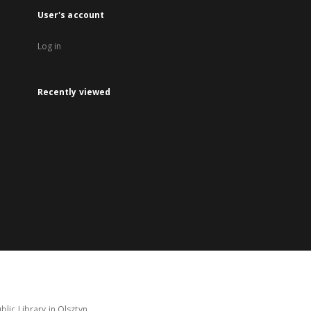
User's account
Log in
Recently viewed
lic Library in Olsztyn.