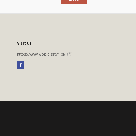
Visit us!
https://www.wbp.olsztyn.pl/