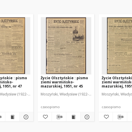
tyńskie : pismo
Życie Olsztyńskie : pismo
Życie Olsztyńsk
mińsko-
ziemi warmińsko-
ziemi warmińsk
 1951, nr 47
mazurskiej, 1951, nr 45
mazurskiej, 1951
Władysław (1922-2001). Red.
wski, Włodzimierz (1902-1971). Red.
Moszyński, Władysław (1922-2001). Red.
Mroczkowski, Włodzimierz (1902-1971). Red.
Osiecki, Andrzej. Red.
Moszyński, Władys
Mroczkowski, 
Osiec
czasopismo
czasopismo