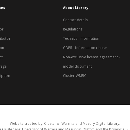
xes
About Library
Contact details
or
Regulations
ibutor
Technical Information
ion
GDPR - Information clause
ct
Non-exclusive license agreement -
rage
model document
iption
Cluster WMBC
Website created by: Cluster of Warmia and Mazury Digital Library.
 Cluster are: University of Warmia and Mazury in Olsztyn and the Provincial Pub