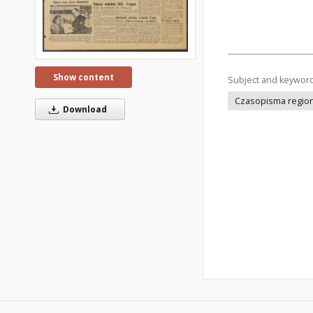
Show content
Subject and keywor
Czasopisma regiona
Download