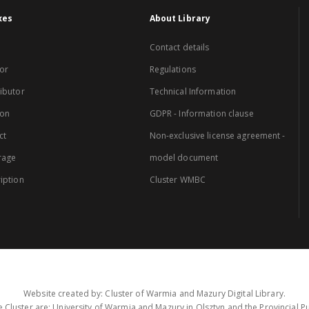
xes
About Library
Contact details
or
Regulations
ibutor
Technical Information
ion
GDPR - Information clause
ct
Non-exclusive license agreement -
rage
model document
iption
Cluster WMBC
Website created by: Cluster of Warmia and Mazury Digital Library.
 Cluster are: University of Warmia and Mazury in Olsztyn and the Provincial Pub