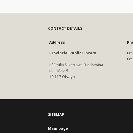
CONTACT DETAILS
Address
Ph
Provincial Public Library
089
089
of Emilia Sukertowa-Biedrawina
ul. 1 Maja 5
10-117 Olsztyn
SITEMAP
Main page