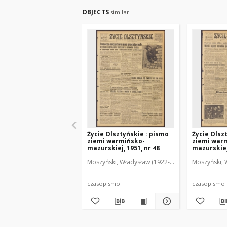
OBJECTS
similar
Życie Olsztyńskie : pismo
Życie Olsz
ziemi warmińsko-
ziemi war
mazurskiej, 1951, nr 48
mazurskiej,
Moszyński, Władysław (1922-2001). Red.
Moszyński, 
Mroczko
czasopismo
czasopismo