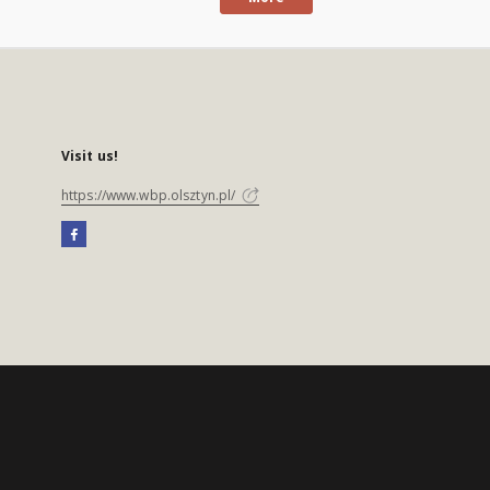
Visit us!
https://www.wbp.olsztyn.pl/