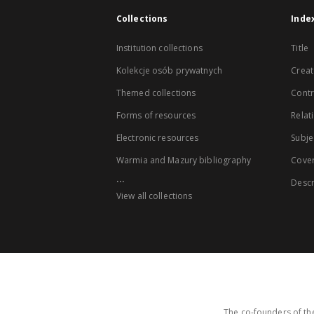
Collections
Inde
Institution collections
Title
Kolekcje osób prywatnych
Creat
Themed collections
Contr
Forms of resources
Relat
Electronic resources
Subje
Warmia and Mazury bibliography
Cove
...
Descr
View all collections
The co-founders of the