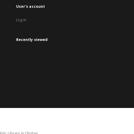
User's account
Log in
Recently viewed
lic Library in Olsztyn.