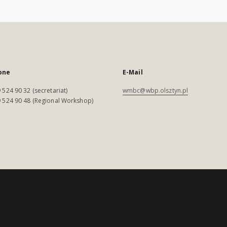
one
E-Mail
 524 90 32 (secretariat)
wmbc@wbp.olsztyn.pl
 524 90 48 (Regional Workshop)