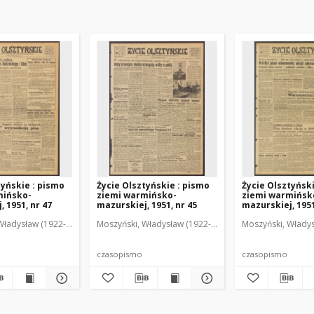
tyńskie : pismo
Życie Olsztyńskie : pismo
Życie Olsztyńsk
mińsko-
ziemi warmińsko-
ziemi warmińsk
 1951, nr 47
mazurskiej, 1951, nr 45
mazurskiej, 1951
Władysław (1922-2001). Red.
wski, Włodzimierz (1902-1971). Red.
Moszyński, Władysław (1922-2001). Red.
Mroczkowski, Włodzimierz (1902-1971). Red.
Osiecki, Andrzej. Red.
Moszyński, Władys
Mroczkowski, 
Osiec
czasopismo
czasopismo