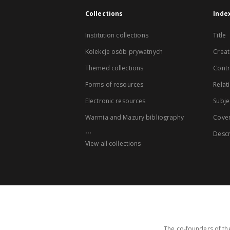
Collections
Inde
Institution collections
Title
Kolekcje osób prywatnych
Creat
Themed collections
Contr
Forms of resources
Relat
Electronic resources
Subje
Warmia and Mazury bibliography
Cove
...
Descr
View all collections
The co-founders of the