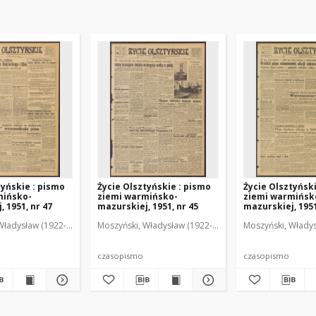
tyńskie : pismo
Życie Olsztyńskie : pismo
Życie Olsztyńsk
mińsko-
ziemi warmińsko-
ziemi warmińsk
 1951, nr 47
mazurskiej, 1951, nr 45
mazurskiej, 1951
Władysław (1922-2001). Red.
wski, Włodzimierz (1902-1971). Red.
Moszyński, Władysław (1922-2001). Red.
Mroczkowski, Włodzimierz (1902-1971). Red.
Osiecki, Andrzej. Red.
Moszyński, Władys
Mroczkowski, 
Osiec
czasopismo
czasopismo