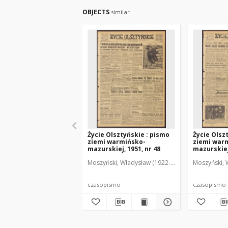
OBJECTS
similar
Życie Olsztyńskie : pismo
Życie Olsz
ziemi warmińsko-
ziemi war
mazurskiej, 1951, nr 48
mazurskiej,
Moszyński, Władysław (1922-2001). Red.
Moszyński, 
Mroczko
czasopismo
czasopismo