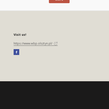
Visit us!
https://www.wbp.olsztyn.pl/