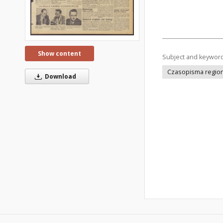
Show content
Subject and keywor
Czasopisma regiona
Download