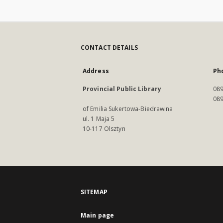
CONTACT DETAILS
Address
Ph
Provincial Public Library
089
089
of Emilia Sukertowa-Biedrawina
ul. 1 Maja 5
10-117 Olsztyn
SITEMAP
Main page