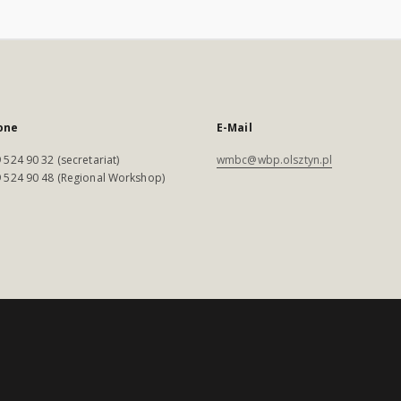
one
E-Mail
 524 90 32 (secretariat)
wmbc@wbp.olsztyn.pl
 524 90 48 (Regional Workshop)