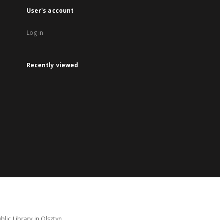
User's account
Log in
Recently viewed
lic Library in Olsztyn.