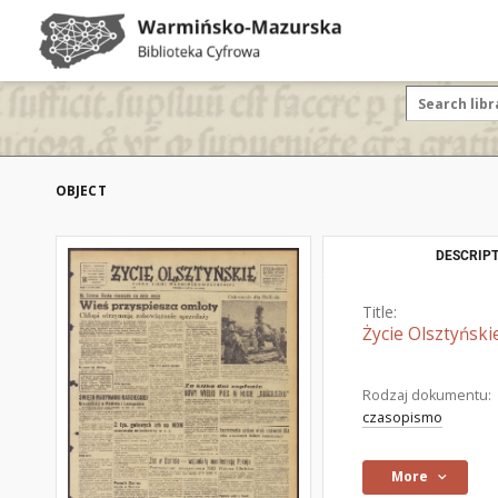
OBJECT
DESCRIPT
Title:
Życie Olsztyński
Rodzaj dokumentu:
czasopismo
More