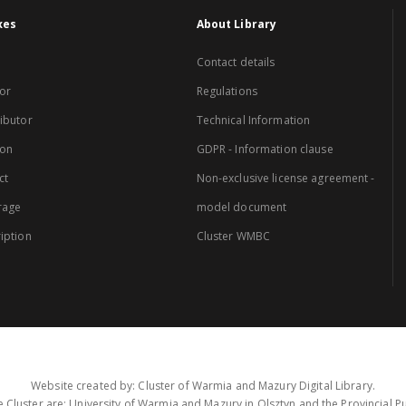
xes
About Library
Contact details
or
Regulations
ibutor
Technical Information
ion
GDPR - Information clause
ct
Non-exclusive license agreement -
rage
model document
iption
Cluster WMBC
Website created by: Cluster of Warmia and Mazury Digital Library.
 Cluster are: University of Warmia and Mazury in Olsztyn and the Provincial Pub