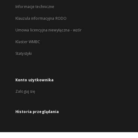
Informacje techniczne
Klauzula informacyjna RODO
Umowa licencyjna niewyłączna - wzór
Klaster WMBC
Statystyki
Konto użytkownika
Zaloguj się
Historia przeglądania