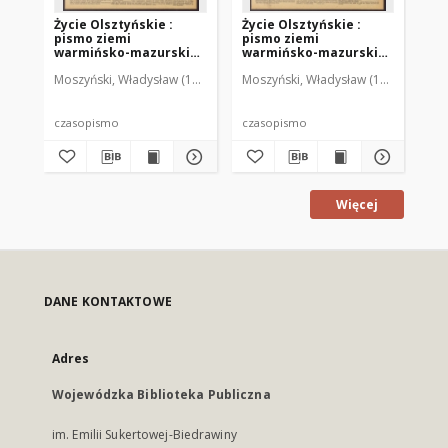
Życie Olsztyńskie :
Życie Olsztyńskie :
Życ
pismo ziemi
pismo ziemi
pi
warmińsko-mazurskiej,
warmińsko-mazurskiej,
wa
1951, nr 48
1951, nr 47
195
Moszyński, Władysław (1922-2001). Red.
Moszyński, Władysław (1922-2001). 
Mroczkowski, Włodzimierz (1
Mos
czasopismo
czasopismo
cz
Więcej
DANE KONTAKTOWE
Adres
Wojewódzka Biblioteka Publiczna
im. Emilii Sukertowej-Biedrawiny