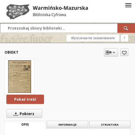
Wyszukiwanie zaawansowane
?
OBIEKT
Pokaż treść
Pobierz
OPIS
INFORMACJE
STRUKTURA