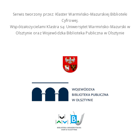
Serwis tworzony przez: Klaster Warmińsko-Mazurskiej Biblioteki
Cyfrowej.
Współzałożycielami Klastra są: Uniwersytet Warmińsko-Mazurski w
Olsztynie oraz Wojewódzka Biblioteka Publiczna w Olsztynie