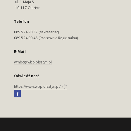
ul. 1 Maja 5
10-117 Olsztyn
Telefon
089 524 90 32 (sekretariat)
089 524 90 48 (Pracownia Regionalna)
E-Mail
wmbc@wbp.olsztyn.pl
Odwiedź nas!
https://www.wbp.olsztyn.pl/