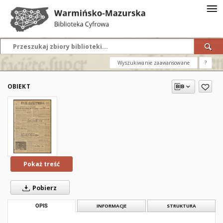
Wyszukiwanie zaawansowane
?
OBIEKT
Pokaż treść
Pobierz
OPIS
INFORMACJE
STRUKTURA