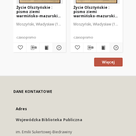
Życie Olsztyńskie :
Życie Olsztyńskie :
Życ
pismo ziemi
pismo ziemi
pi
warmińsko-mazurskiej,
warmińsko-mazurskiej,
wa
1951, nr 48
1951, nr 47
195
Moszyński, Władysław (1922-2001). Red.
Moszyński, Władysław (1922-2001). 
Mroczkowski, Włodzimierz (1
Mos
czasopismo
czasopismo
cz
Więcej
DANE KONTAKTOWE
Adres
Wojewódzka Biblioteka Publiczna
im. Emilii Sukertowej-Biedrawiny