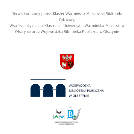
Serwis tworzony przez: Klaster Warmińsko-Mazurskiej Biblioteki
Cyfrowej.
Współzałożycielami Klastra są: Uniwersytet Warmińsko-Mazurski w
Olsztynie oraz Wojewódzka Biblioteka Publiczna w Olsztynie