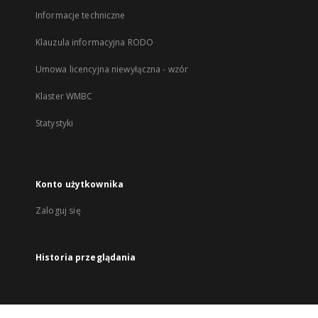
Informacje techniczne
Klauzula informacyjna RODO
Umowa licencyjna niewyłączna - wzór
Klaster WMBC
Statystyki
Konto użytkownika
Zaloguj się
Historia przeglądania