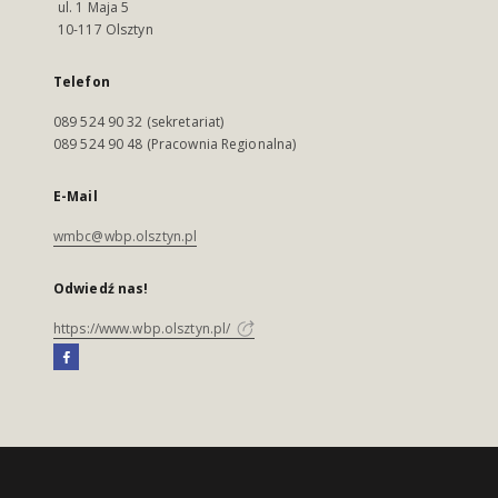
ul. 1 Maja 5
10-117 Olsztyn
Telefon
089 524 90 32 (sekretariat)
089 524 90 48 (Pracownia Regionalna)
E-Mail
wmbc@wbp.olsztyn.pl
Odwiedź nas!
https://www.wbp.olsztyn.pl/