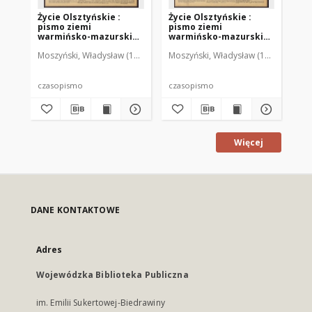
Życie Olsztyńskie :
Życie Olsztyńskie :
Życ
pismo ziemi
pismo ziemi
pi
warmińsko-mazurskiej,
warmińsko-mazurskiej,
wa
1951, nr 48
1951, nr 47
195
Moszyński, Władysław (1922-2001). Red.
Moszyński, Władysław (1922-2001). 
Mroczkowski, Włodzimierz (1
Mos
czasopismo
czasopismo
cz
Więcej
DANE KONTAKTOWE
Adres
Wojewódzka Biblioteka Publiczna
im. Emilii Sukertowej-Biedrawiny