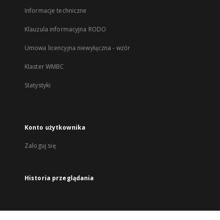
Informacje techniczne
Klauzula informacyjna RODO
Umowa licencyjna niewyłączna - wzór
Klaster WMBC
Statystyki
Konto użytkownika
Zaloguj się
Historia przeglądania