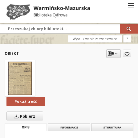
Wyszukiwanie zaawansowane
?
OBIEKT
Pokaż treść
Pobierz
OPIS
INFORMACJE
STRUKTURA