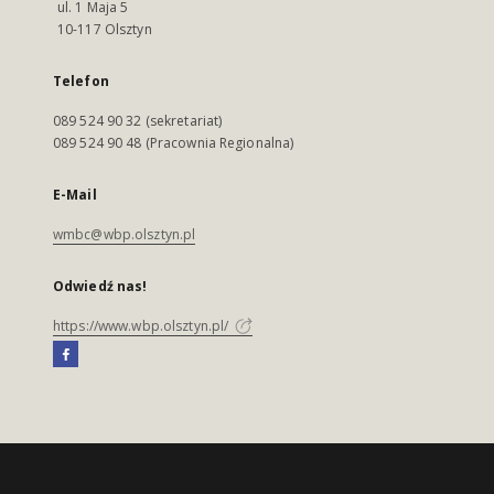
ul. 1 Maja 5
10-117 Olsztyn
Telefon
089 524 90 32 (sekretariat)
089 524 90 48 (Pracownia Regionalna)
E-Mail
wmbc@wbp.olsztyn.pl
Odwiedź nas!
https://www.wbp.olsztyn.pl/