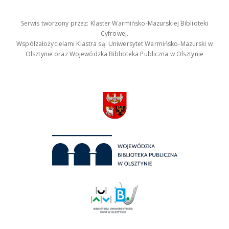
Serwis tworzony przez: Klaster Warmińsko-Mazurskiej Biblioteki
Cyfrowej.
Współzałożycielami Klastra są: Uniwersytet Warmińsko-Mazurski w
Olsztynie oraz Wojewódzka Biblioteka Publiczna w Olsztynie