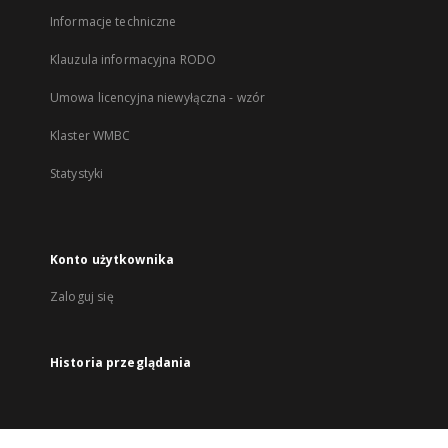
Informacje techniczne
Klauzula informacyjna RODO
Umowa licencyjna niewyłączna - wzór
Klaster WMBC
Statystyki
Konto użytkownika
Zaloguj się
Historia przeglądania