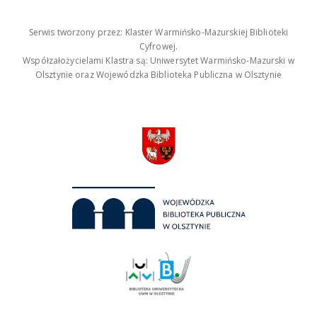
Serwis tworzony przez: Klaster Warmińsko-Mazurskiej Biblioteki
Cyfrowej.
Współzałożycielami Klastra są: Uniwersytet Warmińsko-Mazurski w
Olsztynie oraz Wojewódzka Biblioteka Publiczna w Olsztynie