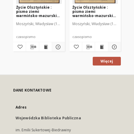
Życie Olsztyńskie :
Życie Olsztyńskie :
Życ
pismo ziemi
pismo ziemi
pi
warmińsko-mazurskiej,
warmińsko-mazurskiej,
wa
1951, nr 48
1951, nr 47
195
Moszyński, Władysław (1922-2001). Red.
Moszyński, Władysław (1922-2001). 
Mroczkowski, Włodzimierz (1
Mos
czasopismo
czasopismo
cz
Więcej
DANE KONTAKTOWE
Adres
Wojewódzka Biblioteka Publiczna
im. Emilii Sukertowej-Biedrawiny