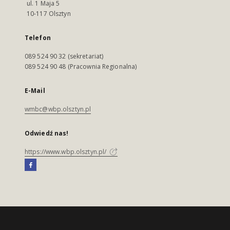
ul. 1 Maja 5
10-117 Olsztyn
Telefon
089 524 90 32 (sekretariat)
089 524 90 48 (Pracownia Regionalna)
E-Mail
wmbc@wbp.olsztyn.pl
Odwiedź nas!
https://www.wbp.olsztyn.pl/