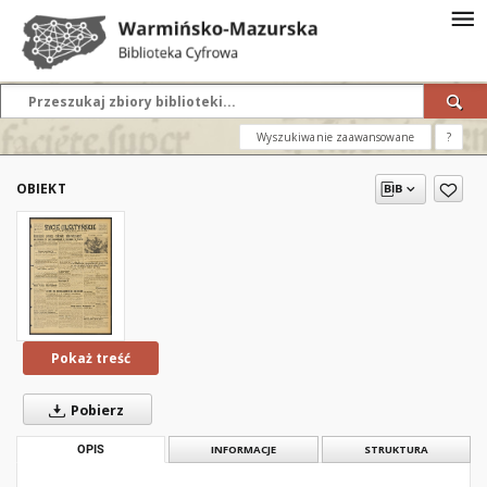
Wyszukiwanie zaawansowane
?
OBIEKT
Pokaż treść
Pobierz
OPIS
INFORMACJE
STRUKTURA