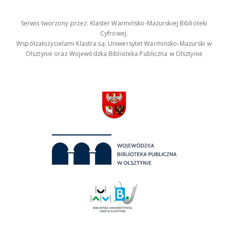
Serwis tworzony przez: Klaster Warmińsko-Mazurskiej Biblioteki
Cyfrowej.
Współzałożycielami Klastra są: Uniwersytet Warmińsko-Mazurski w
Olsztynie oraz Wojewódzka Biblioteka Publiczna w Olsztynie