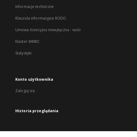
Informacje techniczne
Klauzula informacyjna RODO
Umowa licencyjna niewyłączna - wzór
Klaster WMBC
Statystyki
Konto użytkownika
Zaloguj się
Historia przeglądania