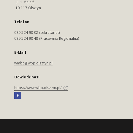
ul. 1 Maja 5
10-117 Olsztyn
Telefon
089 524 90 32 (sekretariat)
089 524 90 48 (Pracownia Regionalna)
E-Mail
wmbc@wbp.olsztyn.pl
Odwiedź nas!
https://www.wbp.olsztyn.pl/