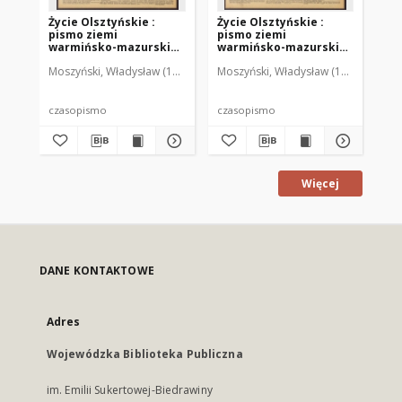
Życie Olsztyńskie :
Życie Olsztyńskie :
Życ
pismo ziemi
pismo ziemi
pi
warmińsko-mazurskiej,
warmińsko-mazurskiej,
wa
1951, nr 48
1951, nr 47
195
Moszyński, Władysław (1922-2001). Red.
Moszyński, Władysław (1922-2001). 
Mroczkowski, Włodzimierz (1
Mos
czasopismo
czasopismo
cz
Więcej
DANE KONTAKTOWE
Adres
Wojewódzka Biblioteka Publiczna
im. Emilii Sukertowej-Biedrawiny